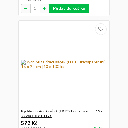
593 Kč
bez DPH
Přidat do košíku
Rychlouzavírací sáček (LDPE) transparentní 15 x
22 cm [10 x 100 ks]
572 Kč
Skladem
473 Kč
bez DPH