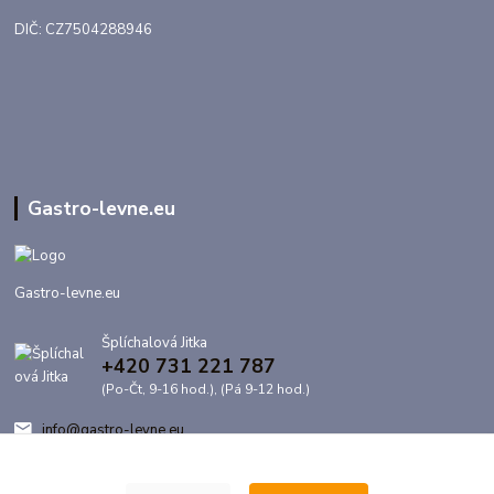
DIČ: CZ7504288946
Gastro-levne.eu
Gastro-levne.eu
Šplíchalová Jitka
+420 731 221 787
(Po-Čt, 9-16 hod.), (Pá 9-12 hod.)
info@gastro-levne.eu