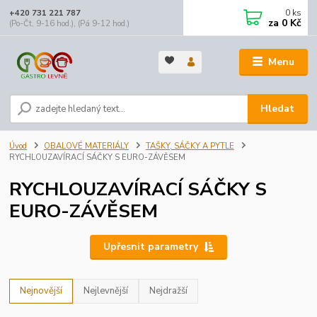
0
ks
+420 731 221 787
za
0 Kč
(Po-Čt, 9-16 hod.), (Pá 9-12 hod.)
Menu
Hledat
Úvod
OBALOVÉ MATERIÁLY
TAŠKY, SÁČKY A PYTLE
RYCHLOUZAVÍRACÍ SÁČKY S EURO-ZÁVĚSEM
RYCHLOUZAVÍRACÍ SÁČKY S
EURO-ZÁVĚSEM
Upřesnit parametry
Nejnovější
Nejlevnější
Nejdražší