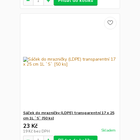
Přidat do košíku
Sáček do mrazničky (LDPE) transparentní 17 x 25
cm 1L `S` [50 ks]
23 Kč
Skladem
19 Kč
bez DPH