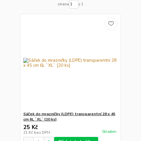
strana
z 1
Sáček do mrazničky (LDPE) transparentní 28 x 45
cm 6L `XL` [20 ks]
25 Kč
Skladem
21 Kč
bez DPH