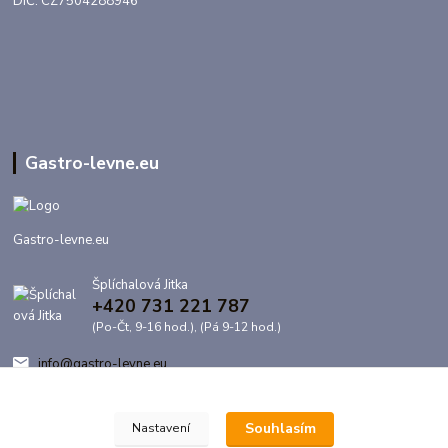
DIČ: CZ7504288946
Gastro-levne.eu
Gastro-levne.eu
Šplíchalová Jitka
+420 731 221 787
(Po-Čt, 9-16 hod.), (Pá 9-12 hod.)
info@gastro-levne.eu
Souhlasím
Nastavení