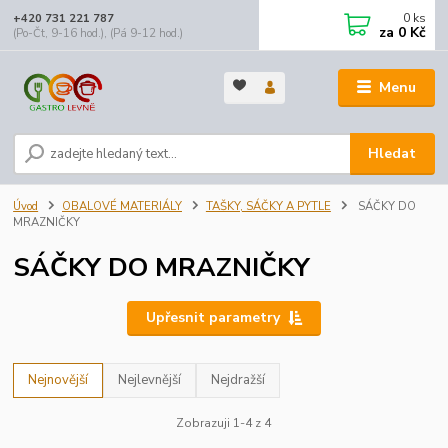
0
ks
+420 731 221 787
za
0 Kč
(Po-Čt, 9-16 hod.), (Pá 9-12 hod.)
Menu
Hledat
Úvod
OBALOVÉ MATERIÁLY
TAŠKY, SÁČKY A PYTLE
SÁČKY DO
MRAZNIČKY
SÁČKY DO MRAZNIČKY
Upřesnit parametry
Nejnovější
Nejlevnější
Nejdražší
Zobrazuji 1-4 z 4