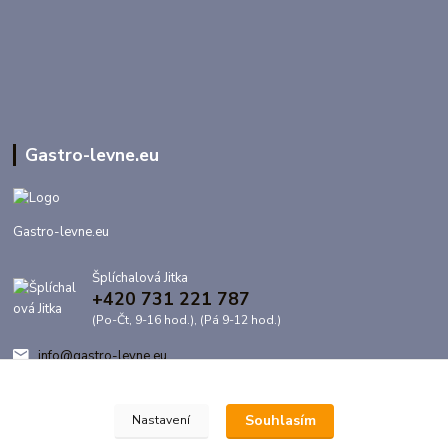
Gastro-levne.eu
Gastro-levne.eu
Šplíchalová Jitka
+420 731 221 787
(Po-Čt, 9-16 hod.), (Pá 9-12 hod.)
info@gastro-levne.eu
Souhlasím
Nastavení