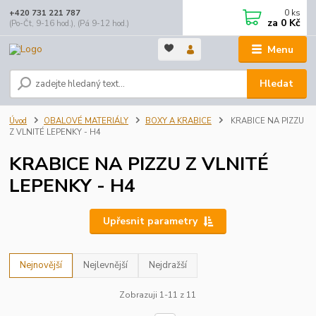
0
ks
+420 731 221 787
za
0 Kč
(Po-Čt, 9-16 hod.), (Pá 9-12 hod.)
Menu
Hledat
Úvod
OBALOVÉ MATERIÁLY
BOXY A KRABICE
KRABICE NA PIZZU
Z VLNITÉ LEPENKY - H4
KRABICE NA PIZZU Z VLNITÉ
LEPENKY - H4
Upřesnit parametry
Nejnovější
Nejlevnější
Nejdražší
Zobrazuji 1-11 z 11