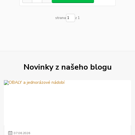
strana
z 1
Novinky z našeho blogu
07
.
06
.
2026