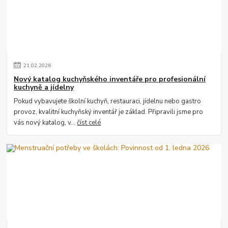
21
.
02
.
2026
Nový katalog kuchyňského inventáře pro profesionální
kuchyně a jídelny
Pokud vybavujete školní kuchyň, restauraci, jídelnu nebo gastro
provoz, kvalitní kuchyňský inventář je základ. Připravili jsme pro
vás nový katalog, v...
číst celé