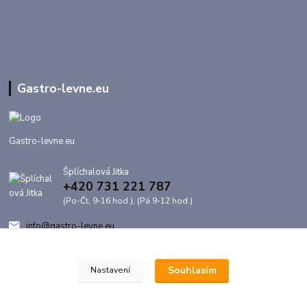
Gastro-levne.eu
Gastro-levne.eu
Šplíchalová Jitka
+420 731 221 787
(Po-Čt, 9-16 hod.), (Pá 9-12 hod.)
info@gastro-levne.eu
Souhlasím
Nastavení