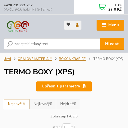
0
ks
+420 731 221 787
za
0 Kč
(Po-Čt, 9-16 hod.), (Pá 9-12 hod.)
Menu
Hledat
Úvod
OBALOVÉ MATERIÁLY
BOXY A KRABICE
TERMO BOXY (XPS)
TERMO BOXY (XPS)
Upřesnit parametry
Nejnovější
Nejlevnější
Nejdražší
Zobrazuji 1-6 z 6
strana
z 1