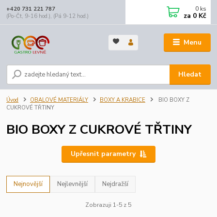
0
ks
+420 731 221 787
za
0 Kč
(Po-Čt, 9-16 hod.), (Pá 9-12 hod.)
Menu
Hledat
Úvod
OBALOVÉ MATERIÁLY
BOXY A KRABICE
BIO BOXY Z
CUKROVÉ TŘTINY
BIO BOXY Z CUKROVÉ TŘTINY
Upřesnit parametry
Nejnovější
Nejlevnější
Nejdražší
Zobrazuji 1-5 z 5