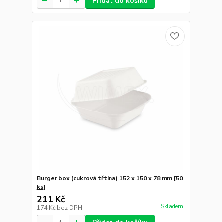
Přidat do košíku
Burger box (cukrová třtina) 152 x 150 x 78 mm [50
ks]
211 Kč
Skladem
174 Kč
bez DPH