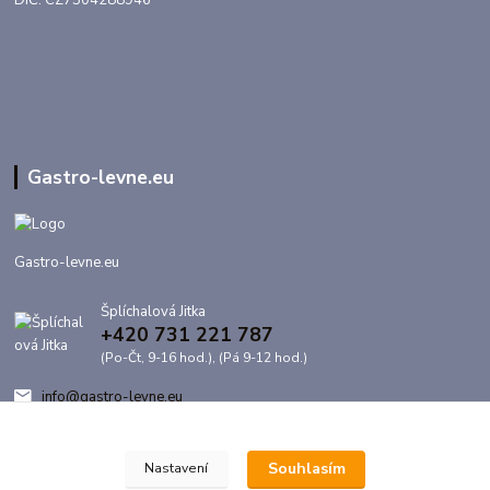
DIČ: CZ7504288946
Gastro-levne.eu
Gastro-levne.eu
Šplíchalová Jitka
+420 731 221 787
(Po-Čt, 9-16 hod.), (Pá 9-12 hod.)
info@gastro-levne.eu
Souhlasím
Nastavení