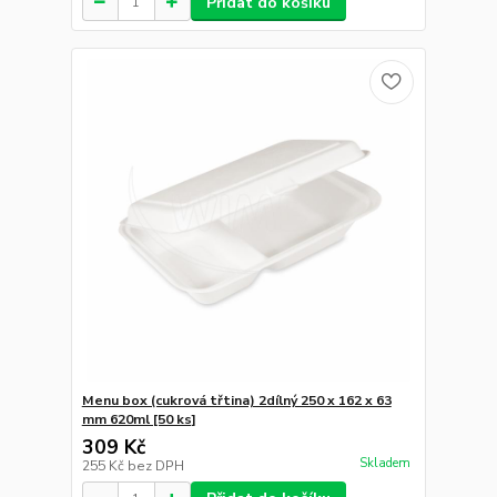
Přidat do košíku
Menu box (cukrová třtina) 2dílný 250 x 162 x 63
mm 620ml [50 ks]
309 Kč
Skladem
255 Kč
bez DPH