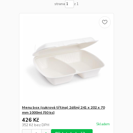
strana
z 1
Menu box (cukrová třtina) 2dílný 241 x 202 x 70
mm 1000ml [50 ks]
426 Kč
Skladem
352 Kč
bez DPH