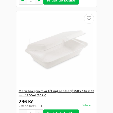
Přidat do košíku
Menu box (cukrová třtina) nedělený 250 x 162 x 63
mm 1100ml [50 ks]
296 Kč
Skladem
245 Kč
bez DPH