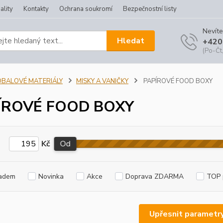
ality
Kontakty
Ochrana soukromí
Bezpečnostní listy
Nevíte
Hledat
+420
(Po-Čt,
OBALOVÉ MATERIÁLY
MISKY A VANIČKY
PAPÍROVÉ FOOD BOXY
ÍROVÉ FOOD BOXY
Kč
Od
adem
Novinka
Akce
Doprava ZDARMA
TOP 
Upřesnit parametr