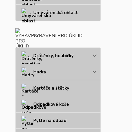
Umývárenská oblast
VYBAVENÍ PRO ÚKLID
Drátěnky, houbičky
Hadry
Kartáče a štětky
Odpadkové koše
Pytle na odpad