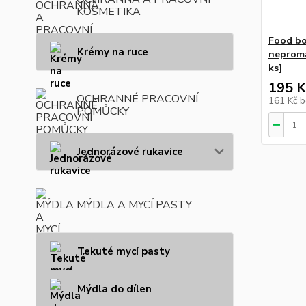
KOSMETIKA
Food bo
Krémy na ruce
neproma
ks]
195 K
OCHRANNÉ PRACOVNÍ
161 Kč
b
POMŮCKY
Jednorázové rukavice
MÝDLA A MYCÍ PASTY
Tekuté mycí pasty
Mýdla do dílen