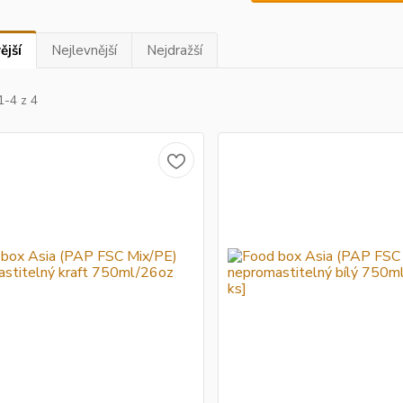
ější
Nejlevnější
Nejdražší
1-4 z 4