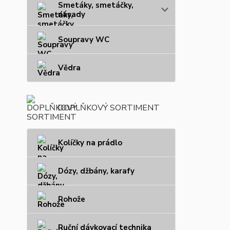
Smetáky, smetáčky,
násady
Soupravy WC
Vědra
DOPLŇKOVÝ SORTIMENT
Kolíčky na prádlo
Dózy, džbány, karafy
Rohože
Ruční dávkovací technika