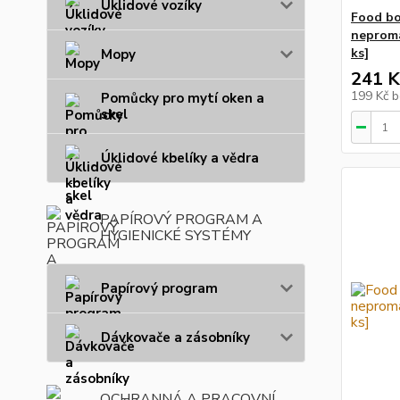
Úklidové vozíky
Food bo
neproma
ks]
Mopy
241 K
199 Kč
b
Pomůcky pro mytí oken a
skel
Úklidové kbelíky a vědra
PAPÍROVÝ PROGRAM A
HYGIENICKÉ SYSTÉMY
Papírový program
Dávkovače a zásobníky
OCHRANNÁ A PRACOVNÍ