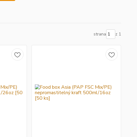
strana
z 1