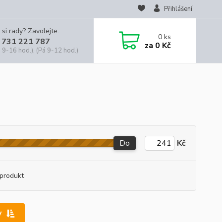
Přihlášení
 si rady? Zavolejte.
0
ks
 731 221 787
za
0 Kč
 9-16 hod.), (Pá 9-12 hod.)
Do
Kč
produkt
y