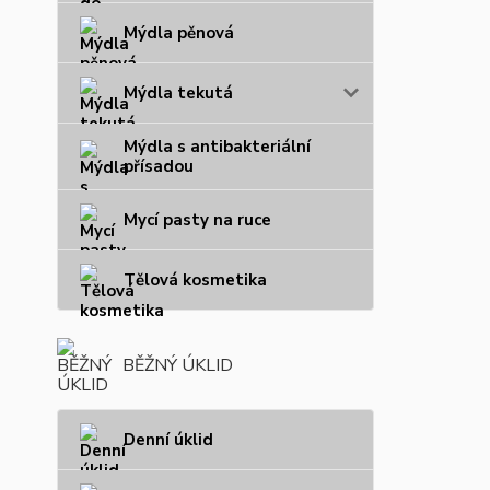
Mýdla pěnová
Mýdla tekutá
Mýdla s antibakteriální
přísadou
Mycí pasty na ruce
Tělová kosmetika
BĚŽNÝ ÚKLID
Denní úklid