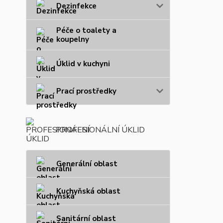
Dezinfekce
Péče o toalety a
koupelny
Úklid v kuchyni
Prací prostředky
PROFESIONÁLNÍ ÚKLID
Generální oblast
Kuchyňská oblast
Sanitární oblast