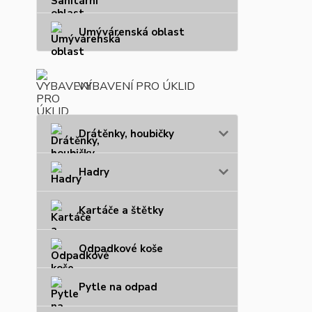
Umývárenská oblast
VYBAVENÍ PRO ÚKLID
Drátěnky, houbičky
Hadry
Kartáče a štětky
Odpadkové koše
Pytle na odpad