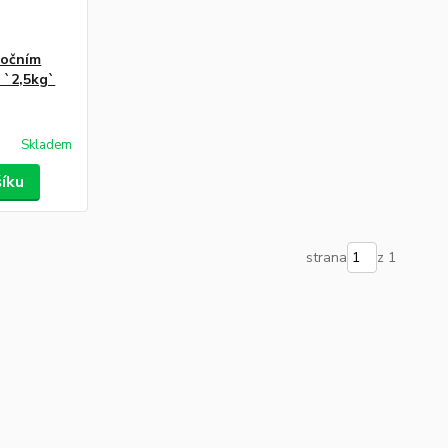
bočním
 `2,5kg`
Skladem
šíku
strana
z 1