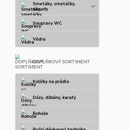
Smetáky, smetáčky,
násady
Soupravy WC
Vědra
DOPLŇKOVÝ SORTIMENT
Kolíčky na prádlo
Dózy, džbány, karafy
Rohože
Ruční dávkovací technika