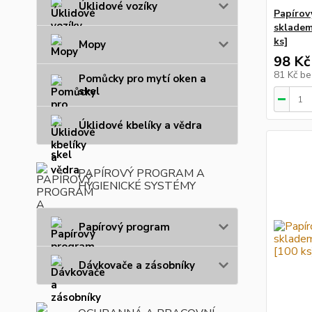
Úklidové vozíky
Papírov
skladem
ks]
Mopy
98 Kč
81 Kč
be
Pomůcky pro mytí oken a
skel
Úklidové kbelíky a vědra
PAPÍROVÝ PROGRAM A
HYGIENICKÉ SYSTÉMY
Papírový program
Dávkovače a zásobníky