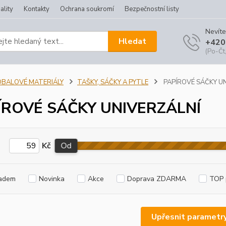
ality
Kontakty
Ochrana soukromí
Bezpečnostní listy
Nevíte
Hledat
+420
(Po-Čt,
OBALOVÉ MATERIÁLY
TAŠKY, SÁČKY A PYTLE
PAPÍROVÉ SÁČKY UN
ÍROVÉ SÁČKY UNIVERZÁLNÍ
Kč
Od
adem
Novinka
Akce
Doprava ZDARMA
TOP 
Upřesnit parametr