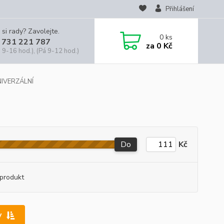
Přihlášení
 si rady? Zavolejte.
0
ks
 731 221 787
za
0 Kč
 9-16 hod.), (Pá 9-12 hod.)
IVERZÁLNÍ
Do
Kč
produkt
y