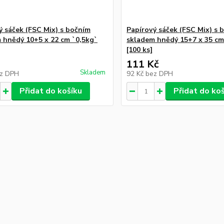
ý sáček (FSC Mix) s bočním
Papírový sáček (FSC Mix) s 
 hnědý 10+5 x 22 cm `0,5kg`
skladem hnědý 15+7 x 35 cm
[100 ks]
111 Kč
Skladem
z DPH
92 Kč
bez DPH
Přidat do košíku
Přidat do ko