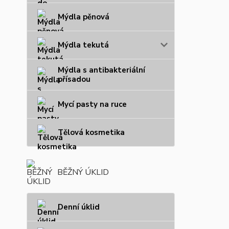
Mýdla pěnová
Mýdla tekutá
Mýdla s antibakteriální
přísadou
Mycí pasty na ruce
Tělová kosmetika
BĚŽNÝ ÚKLID
Denní úklid