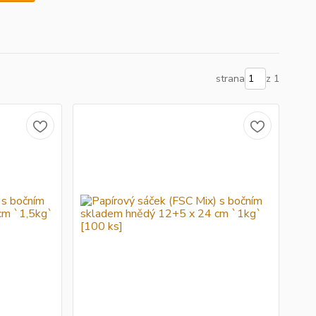
strana
z 1