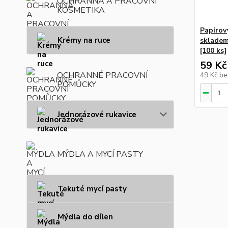
OCHRANNÁ A PRACOVNÍ
KOSMETIKA
Papírov
Krémy na ruce
skladem
[100 ks]
59 Kč
OCHRANNÉ PRACOVNÍ
49 Kč
be
POMŮCKY
Jednorázové rukavice
MÝDLA A MYCÍ PASTY
Tekuté mycí pasty
Mýdla do dílen