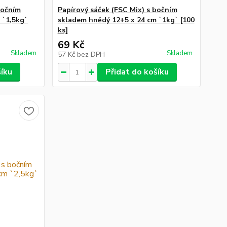
bočním
Papírový sáček (FSC Mix) s bočním
 `1,5kg`
skladem hnědý 12+5 x 24 cm `1kg` [100
ks]
69 Kč
Skladem
Skladem
57 Kč
bez DPH
šíku
Přidat do košíku