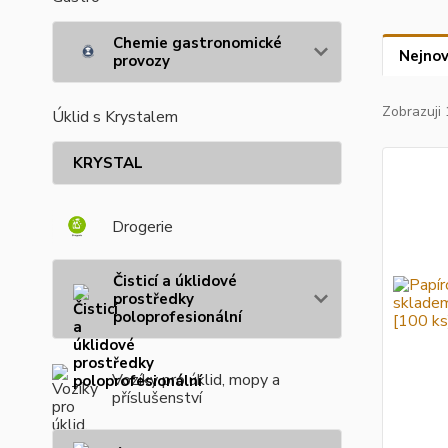
Chemie gastronomické
Nejnov
provozy
Zobrazuji 
Úklid s Krystalem
KRYSTAL
Drogerie
Čisticí a úklidové
prostředky
poloprofesionální
Vozíky pro úklid, mopy a
příslušenství