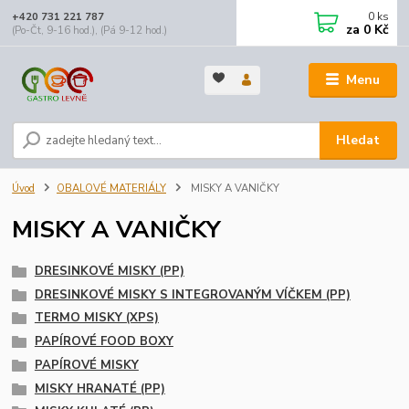
0
ks
+420 731 221 787
za
0 Kč
(Po-Čt, 9-16 hod.), (Pá 9-12 hod.)
Menu
Hledat
Úvod
OBALOVÉ MATERIÁLY
MISKY A VANIČKY
MISKY A VANIČKY
DRESINKOVÉ MISKY (PP)
DRESINKOVÉ MISKY S INTEGROVANÝM VÍČKEM (PP)
TERMO MISKY (XPS)
PAPÍROVÉ FOOD BOXY
PAPÍROVÉ MISKY
MISKY HRANATÉ (PP)