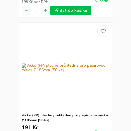
Skladem
198 Kč
bez DPH
Přidat do košíku
Víčko (PP) ploché průhledné pro papírovou misku
Ø185mm [50 ks]
191 Kč