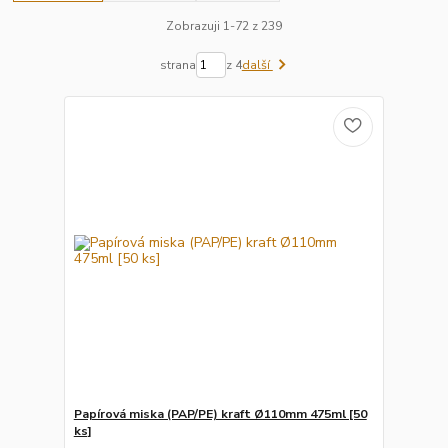
Zobrazuji 1-72 z 239
strana
z 4
další
Papírová miska (PAP/PE) kraft Ø110mm 475ml [50
ks]