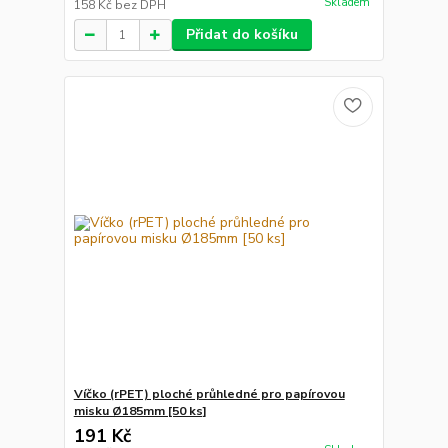
Skladem
158 Kč
bez DPH
Přidat do košíku
Víčko (rPET) ploché průhledné pro papírovou
misku Ø185mm [50 ks]
191 Kč