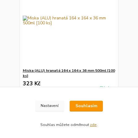
Miska (ALU) hranatá 164 x 164 x 36 mm 500ml [100
ks]
323 Kč
Skladem
267 Kč
bez DPH
Přidat do košíku
Souhlasím
Nastavení
Souhlas můžete odmítnout
zde
.