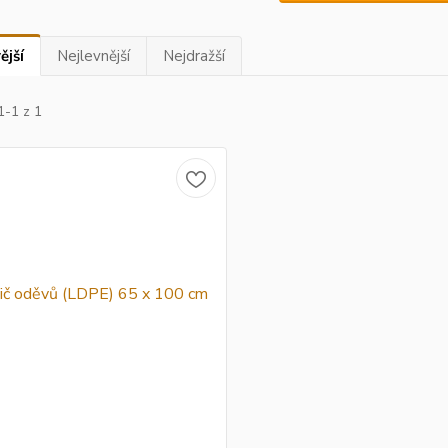
ější
Nejlevnější
Nejdražší
1-1 z 1