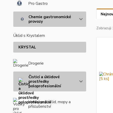
Pro Gastro
Nejnov
Chemie gastronomické
provozy
Zobrazuji 
Úklid s Krystalem
KRYSTAL
Drogerie
Čisticí a úklidové
prostředky
poloprofesionální
Vozíky pro úklid, mopy a
příslušenství