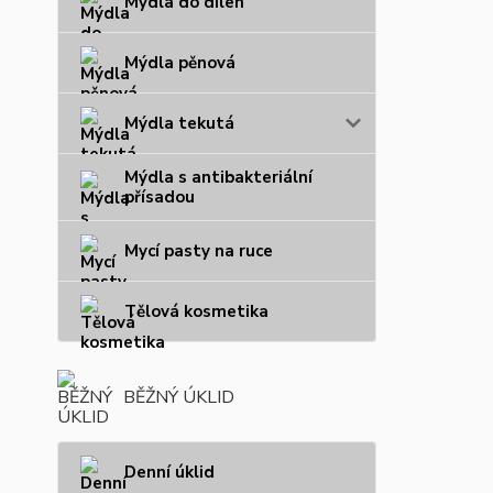
Mýdla do dílen
Mýdla pěnová
Mýdla tekutá
Mýdla s antibakteriální
přísadou
Mycí pasty na ruce
Tělová kosmetika
BĚŽNÝ ÚKLID
Denní úklid