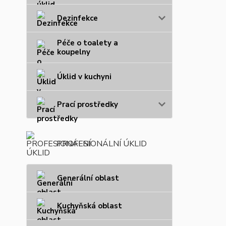
Dezinfekce
Péče o toalety a
koupelny
Úklid v kuchyni
Prací prostředky
PROFESIONÁLNÍ ÚKLID
Generální oblast
Kuchyňská oblast