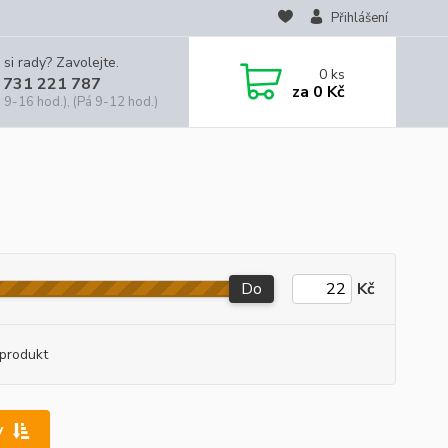
Přihlášení
 si rady? Zavolejte.
0
ks
 731 221 787
za
0 Kč
 9-16 hod.), (Pá 9-12 hod.)
Do
Kč
produkt
y