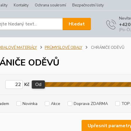
ality
Kontakty
Ochrana soukromí
Bezpečnostní listy
Nevíte
Hledat
+420
(Po-Čt,
OBALOVÉ MATERIÁLY
PRŮMYSLOVÉ OBALY
CHRÁNIČE ODĚVŮ
ÁNIČE ODĚVŮ
Kč
Od
adem
Novinka
Akce
Doprava ZDARMA
TOP 
Upřesnit parametr