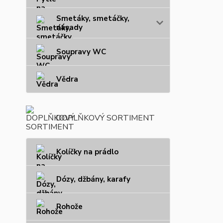
Smetáky, smetáčky,
násady
Soupravy WC
Vědra
DOPLŇKOVÝ SORTIMENT
Kolíčky na prádlo
Dózy, džbány, karafy
Rohože