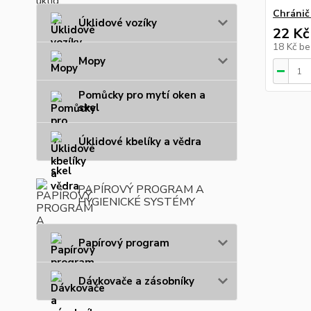
Chránič
Úklidové vozíky
22 Kč
18 Kč
be
Mopy
Pomůcky pro mytí oken a
skel
Úklidové kbelíky a vědra
PAPÍROVÝ PROGRAM A
HYGIENICKÉ SYSTÉMY
Papírový program
Dávkovače a zásobníky