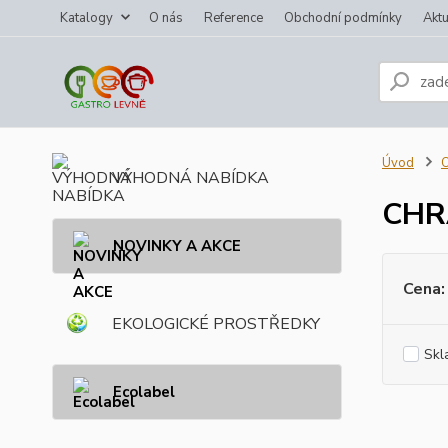
Katalogy
O nás
Reference
Obchodní podmínky
Aktu
Úvod
VÝHODNÁ NABÍDKA
CHR
NOVINKY A AKCE
Cena:
EKOLOGICKÉ PROSTŘEDKY
Skl
Ecolabel