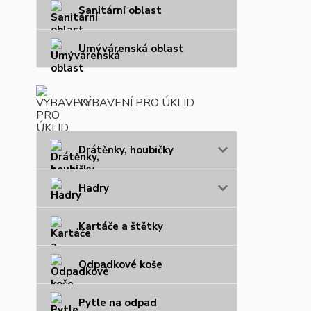
Sanitární oblast
Umývárenská oblast
VYBAVENÍ PRO ÚKLID
Drátěnky, houbičky
Hadry
Kartáče a štětky
Odpadkové koše
Pytle na odpad