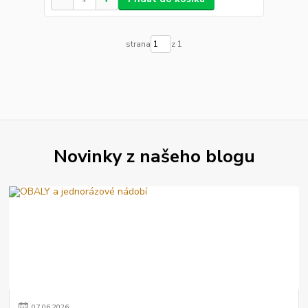
strana
z 1
Novinky z našeho blogu
07
.
06
.
2026