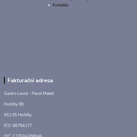
Kontakty
Fakturační adresa
Gastro Levně - Pavol Makeľ
Hořičky 88
552 05 Hořičky
IČO: 88784177
DIČ: CZ7504288946