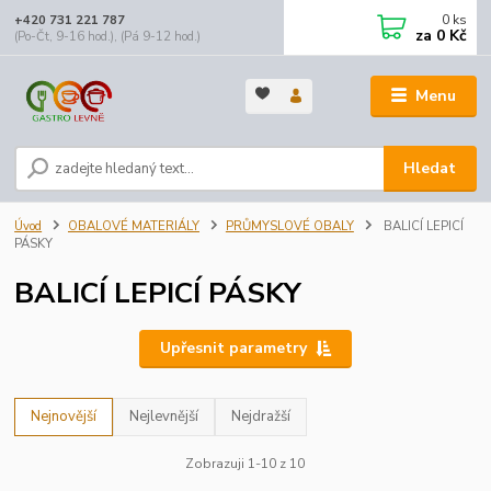
0
ks
+420 731 221 787
za
0 Kč
(Po-Čt, 9-16 hod.), (Pá 9-12 hod.)
Menu
Hledat
Úvod
OBALOVÉ MATERIÁLY
PRŮMYSLOVÉ OBALY
BALICÍ LEPICÍ
PÁSKY
BALICÍ LEPICÍ PÁSKY
Upřesnit parametry
Nejnovější
Nejlevnější
Nejdražší
Zobrazuji 1-10 z 10