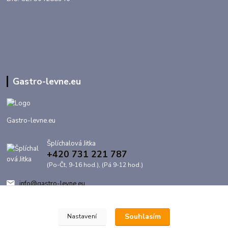
Gastro-levne.eu
Gastro-levne.eu
Šplíchalová Jitka
+420 731 221 787
(Po-Čt, 9-16 hod.), (Pá 9-12 hod.)
info@gastro-levne.eu
Souhlasím
Nastavení