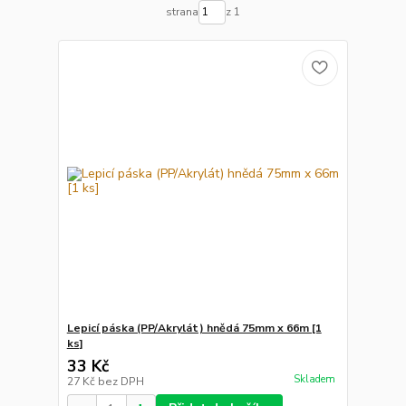
strana
z 1
Lepicí páska (PP/Akrylát) hnědá 75mm x 66m [1
ks]
33 Kč
Skladem
27 Kč
bez DPH