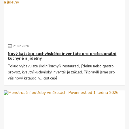
21
.
02
.
2026
Nový katalog kuchyňského inventáře pro profesionální
kuchyně a jídelny
Pokud vybavujete školní kuchyň, restauraci, jídelnu nebo gastro
provoz, kvalitní kuchyňský inventář je základ. Připravili jsme pro
vás nový katalog, v...
číst celé