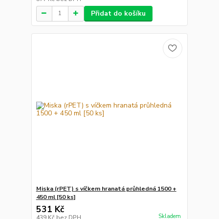
Přidat do košíku
Miska (rPET) s víčkem hranatá průhledná 1500 +
450 ml [50 ks]
531 Kč
Skladem
439 Kč
bez DPH