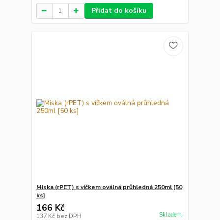
Přidat do košíku
Miska (rPET) s víčkem oválná průhledná 250ml [50
ks]
166 Kč
Skladem
137 Kč
bez DPH