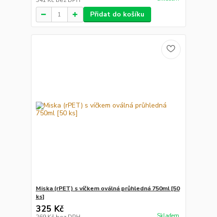
341 Kč
bez DPH
Přidat do košíku
Miska (rPET) s víčkem oválná průhledná 750ml [50
ks]
325 Kč
Skladem
269 Kč
bez DPH