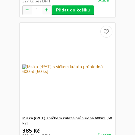
Skladem
327 Kč
bez DPH
Přidat do košíku
Miska (rPET) s víčkem kulatá průhledná 600ml [50
ks]
385 Kč