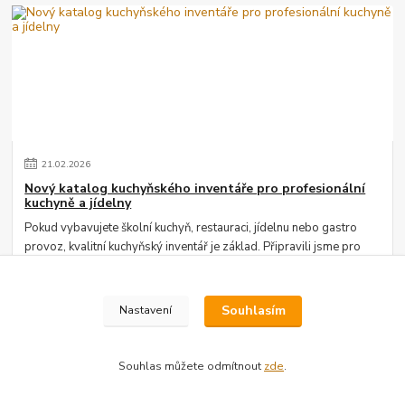
21
.
02
.
2026
Nový katalog kuchyňského inventáře pro profesionální
kuchyně a jídelny
Pokud vybavujete školní kuchyň, restauraci, jídelnu nebo gastro
provoz, kvalitní kuchyňský inventář je základ. Připravili jsme pro
vás nový katalog, v...
číst celé
Souhlasím
Nastavení
Souhlas můžete odmítnout
zde
.