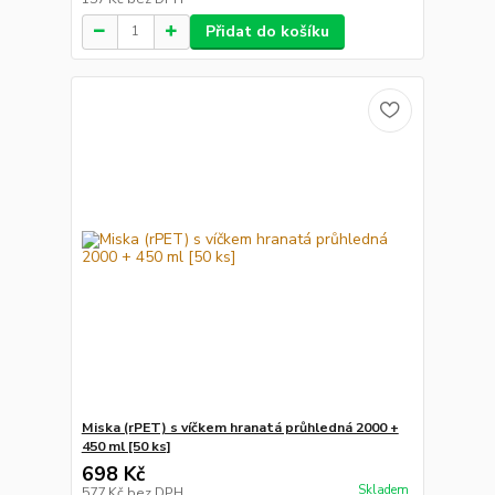
Přidat do košíku
Miska (rPET) s víčkem hranatá průhledná 2000 +
450 ml [50 ks]
698 Kč
Skladem
577 Kč
bez DPH