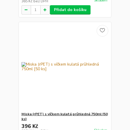
Skladem
365 Kč
bez DPH
Přidat do košíku
Miska (rPET) s víčkem kulatá průhledná 750ml [50
ks]
396 Kč