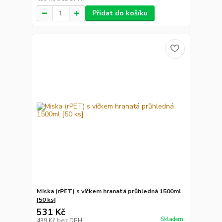
Přidat do košíku
Miska (rPET) s víčkem hranatá průhledná 1500ml
[50 ks]
531 Kč
Skladem
439 Kč
bez DPH