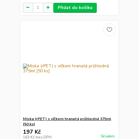
Přidat do košíku
Miska (rPET) s víčkem hranatá průhledná 375ml
[50 ks]
197 Kč
Skladem
163 Kč
bez DPH