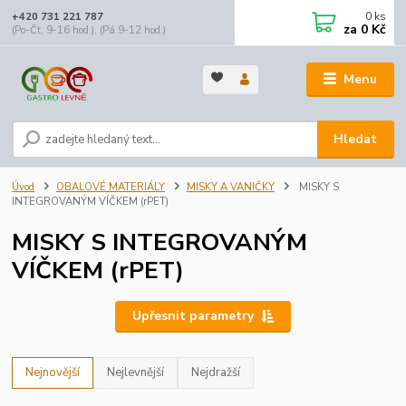
0
ks
+420 731 221 787
za
0 Kč
(Po-Čt, 9-16 hod.), (Pá 9-12 hod.)
Menu
Hledat
Úvod
OBALOVÉ MATERIÁLY
MISKY A VANIČKY
MISKY S
INTEGROVANÝM VÍČKEM (rPET)
MISKY S INTEGROVANÝM
VÍČKEM (rPET)
Upřesnit parametry
Nejnovější
Nejlevnější
Nejdražší