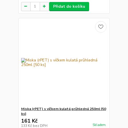
Přidat do košíku
Miska (rPET) s víčkem kulatá průhledná 250ml [50
ks]
161 Kč
Skladem
133 Kč
bez DPH