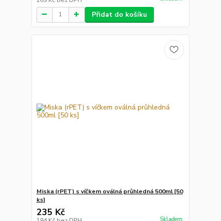
Přidat do košíku
Miska (rPET) s víčkem oválná průhledná 500ml [50
ks]
235 Kč
Skladem
194 Kč
bez DPH