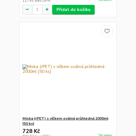
127 Kč
bez DPH
Přidat do košíku
Miska (rPET) s víčkem oválná průhledná 2000ml
[50 ks]
728 Kč
Skladem