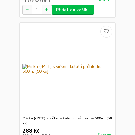
Skladem
318 Kč
bez DPH
Přidat do košíku
Miska (rPET) s víčkem kulatá průhledná 500ml [50
ks]
288 Kč