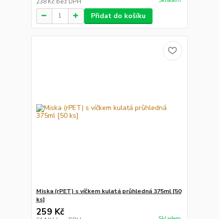
Skladem
238 Kč
bez DPH
Přidat do košíku
Miska (rPET) s víčkem kulatá průhledná 375ml [50
ks]
259 Kč
Skladem