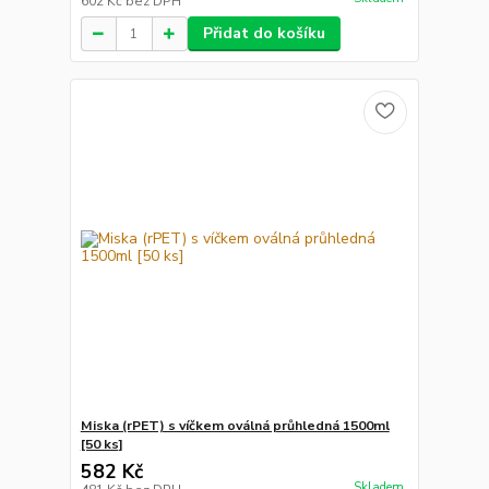
602 Kč
bez DPH
Přidat do košíku
Miska (rPET) s víčkem oválná průhledná 1500ml
[50 ks]
582 Kč
Skladem