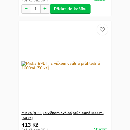
481 Kč
bez DPH
Přidat do košíku
Miska (rPET) s víčkem oválná průhledná 1000ml
[50 ks]
413 Kč
Skladem