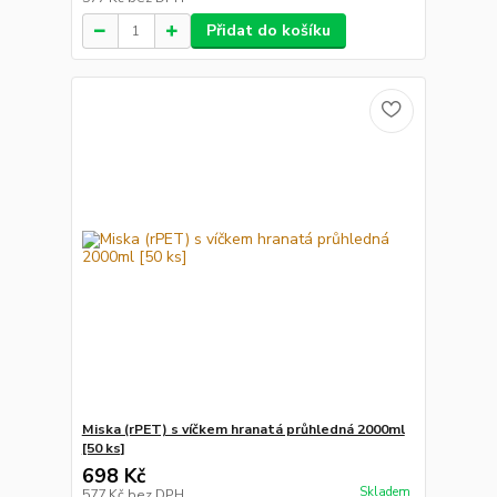
Přidat do košíku
Miska (rPET) s víčkem hranatá průhledná 2000ml
[50 ks]
698 Kč
Skladem
577 Kč
bez DPH