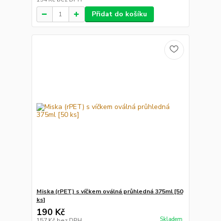
Přidat do košíku
Miska (rPET) s víčkem oválná průhledná 375ml [50
ks]
190 Kč
Skladem
157 Kč
bez DPH