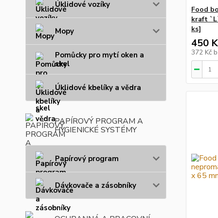
Úklidové vozíky
Food bo
kraft `
ks]
Mopy
450 K
372 Kč
b
Pomůcky pro mytí oken a
skel
Úklidové kbelíky a vědra
PAPÍROVÝ PROGRAM A
HYGIENICKÉ SYSTÉMY
Papírový program
Dávkovače a zásobníky