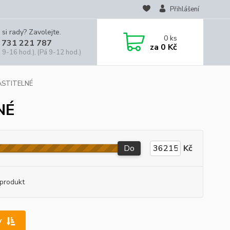
Přihlášení
 si rady? Zavolejte.
0
ks
 731 221 787
za
0 Kč
 9-16 hod.), (Pá 9-12 hod.)
ASTITELNÉ
NÉ
Do
Kč
produkt
y