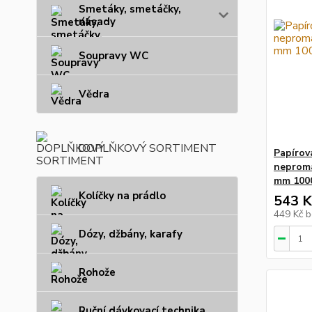
Smetáky, smetáčky,
násady
Soupravy WC
Vědra
DOPLŇKOVÝ SORTIMENT
Papírov
neproma
mm 1000
Kolíčky na prádlo
543 K
449 Kč
b
Dózy, džbány, karafy
Rohože
Ruční dávkovací technika