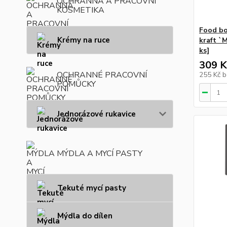
OCHRANNÁ A PRACOVNÍ
KOSMETIKA
Food bo
Krémy na ruce
kraft `
ks]
309 K
OCHRANNÉ PRACOVNÍ
255 Kč
b
POMŮCKY
Jednorázové rukavice
MÝDLA A MYCÍ PASTY
Tekuté mycí pasty
Mýdla do dílen