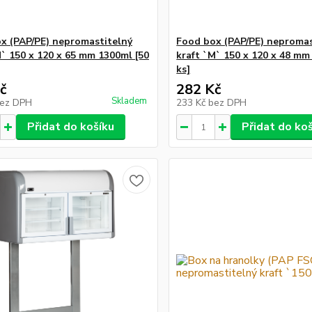
x (PAP/PE) nepromastitelný
Food box (PAP/PE) nepromas
M` 150 x 120 x 65 mm 1300ml [50
kraft `M` 150 x 120 x 48 mm
ks]
č
282 Kč
Skladem
ez DPH
233 Kč
bez DPH
Přidat do košíku
Přidat do ko