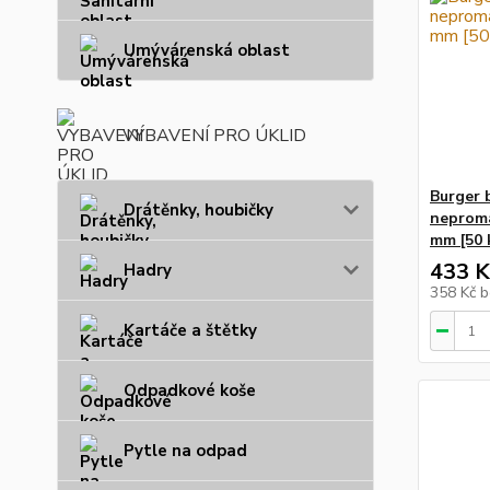
Umývárenská oblast
VYBAVENÍ PRO ÚKLID
Burger 
Drátěnky, houbičky
neproma
mm [50 
433 K
Hadry
358 Kč
b
Kartáče a štětky
Odpadkové koše
Pytle na odpad