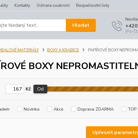
ality
Kontakty
Ochrana soukromí
Bezpečnostní listy
Nevíte
Hledat
+420
(Po-Čt,
OBALOVÉ MATERIÁLY
BOXY A KRABICE
PAPÍROVÉ BOXY NEPROM
ÍROVÉ BOXY NEPROMASTITEL
Kč
Od
adem
Novinka
Akce
Doprava ZDARMA
TOP 
Upřesnit parametr