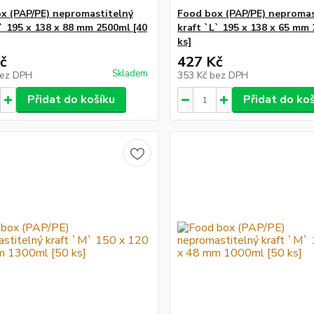
x (PAP/PE) nepromastitelný
Food box (PAP/PE) nepromas
L` 195 x 138 x 88 mm 2500ml [40
kraft `L` 195 x 138 x 65 mm
ks]
č
427 Kč
Skladem
ez DPH
353 Kč
bez DPH
Přidat do košíku
Přidat do ko