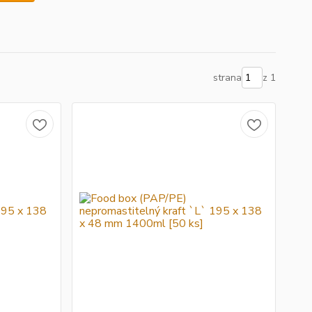
strana
z 1