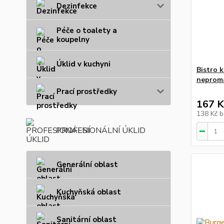
Dezinfekce
Péče o toalety a
koupelny
Úklid v kuchyni
Bistro 
neproma
Prací prostředky
167 K
138 Kč
b
PROFESIONÁLNÍ ÚKLID
Generální oblast
Kuchyňská oblast
Sanitární oblast