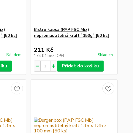
ix)
Bistro kapsa (PAP FSC Mix)
` [50 ks]
nepromastitelná kraft `150g` [50 ks]
211 Kč
Skladem
Skladem
174 Kč
bez DPH
šíku
Přidat do košíku