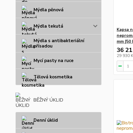
Mýdla pěnová
Mýdla tekutá
Kapsa n
neproma
Mýdla s antibakteriální
mm [50 
přísadou
36 21
29 930 
Mycí pasty na ruce
Tělová kosmetika
BĚŽNÝ ÚKLID
Denní úklid