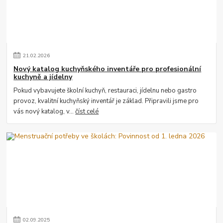
21
.
02
.
2026
Nový katalog kuchyňského inventáře pro profesionální
kuchyně a jídelny
Pokud vybavujete školní kuchyň, restauraci, jídelnu nebo gastro
provoz, kvalitní kuchyňský inventář je základ. Připravili jsme pro
vás nový katalog, v...
číst celé
02
.
09
.
2025