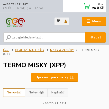
0
ks
+420 731 221 787
za
0 Kč
(Po-Čt, 9-16 hod.), (Pá 9-12 hod.)
Menu
Hledat
Úvod
OBALOVÉ MATERIÁLY
MISKY A VANIČKY
TERMO MISKY
(XPP)
TERMO MISKY (XPP)
Upřesnit parametry
Nejnovější
Nejlevnější
Nejdražší
Zobrazuji 1-4 z 4