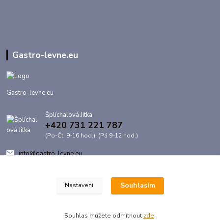
Gastro-levne.eu
Gastro-levne.eu
Šplíchalová Jitka
+420 731 221 787
(Po-Čt, 9-16 hod.), (Pá 9-12 hod.)
info@gastro-levne.eu
Souhlasím
Nastavení
Souhlas můžete odmítnout
zde
.