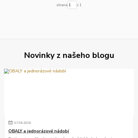
strana
z 1
Novinky z našeho blogu
07
.
06
.
2026
OBALY a jednorázové nádobí