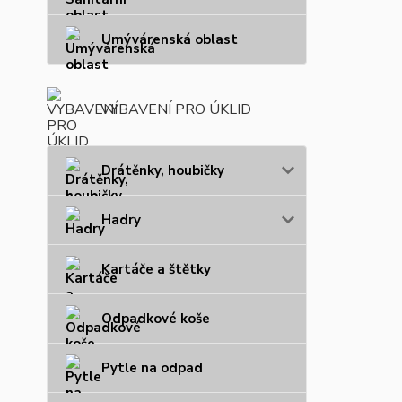
Umývárenská oblast
VYBAVENÍ PRO ÚKLID
Drátěnky, houbičky
Hadry
Kartáče a štětky
Odpadkové koše
Pytle na odpad