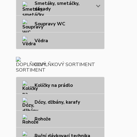
Smetáky, smetáčky,
násady
Soupravy WC
Vědra
DOPLŇKOVÝ SORTIMENT
Kolíčky na prádlo
Dózy, džbány, karafy
Rohože
Ruční dávkovací technika