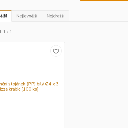
ější
Nejlevnější
Nejdražší
1-1 z 1