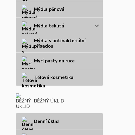
Mýdla pěnová
Mýdla tekutá
Mýdla s antibakteriální
přísadou
Mycí pasty na ruce
Tělová kosmetika
BĚŽNÝ ÚKLID
Denní úklid