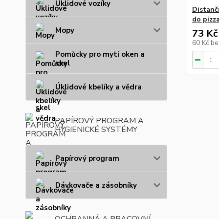
Úklidové vozíky
Distanč
do pizza
Mopy
73 Kč
60 Kč
be
Pomůcky pro mytí oken a
skel
Úklidové kbelíky a vědra
PAPÍROVÝ PROGRAM A
HYGIENICKÉ SYSTÉMY
Papírový program
Dávkovače a zásobníky
OCHRANNÁ A PRACOVNÍ