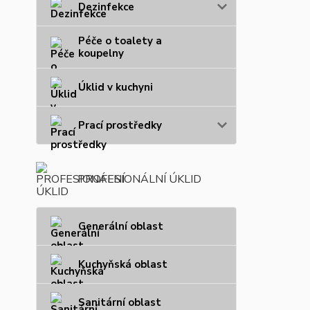
Dezinfekce
Péče o toalety a
koupelny
Úklid v kuchyni
Prací prostředky
PROFESIONÁLNÍ ÚKLID
Generální oblast
Kuchyňská oblast
Sanitární oblast