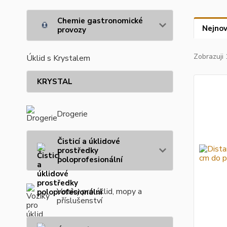
Chemie gastronomické
Nejnov
provozy
Zobrazuji 
Úklid s Krystalem
KRYSTAL
Drogerie
Čisticí a úklidové
prostředky
poloprofesionální
Vozíky pro úklid, mopy a
příslušenství