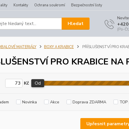
ality
Kontakty
Ochrana soukromí
Bezpečnostní listy
Nevíte
Hledat
+420
(Po-Čt,
OBALOVÉ MATERIÁLY
BOXY A KRABICE
PŘÍSLUŠENSTVÍ PRO KRAB
SLUŠENSTVÍ PRO KRABICE NA 
Kč
Od
adem
Novinka
Akce
Doprava ZDARMA
TOP 
Upřesnit parametr