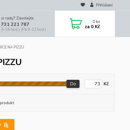
Přihlášení
 si rady? Zavolejte.
0
ks
 731 221 787
za
0 Kč
 9-16 hod.), (Pá 9-12 hod.)
ICE NA PIZZU
PIZZU
Do
Kč
produkt
y