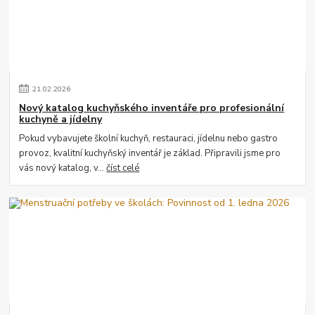
21
.
02
.
2026
Nový katalog kuchyňského inventáře pro profesionální
kuchyně a jídelny
Pokud vybavujete školní kuchyň, restauraci, jídelnu nebo gastro
provoz, kvalitní kuchyňský inventář je základ. Připravili jsme pro
vás nový katalog, v...
číst celé