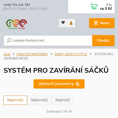
0
ks
+420 731 221 787
za
0 Kč
(Po-Čt, 9-16 hod.), (Pá 9-12 hod.)
Menu
Hledat
Úvod
OBALOVÉ MATERIÁLY
TAŠKY, SÁČKY A PYTLE
SYSTÉM PRO
ZAVÍRÁNÍ SÁČKŮ
SYSTÉM PRO ZAVÍRÁNÍ SÁČKŮ
Upřesnit parametry
Nejnovější
Nejlevnější
Nejdražší
Zobrazuji 1-8 z 8