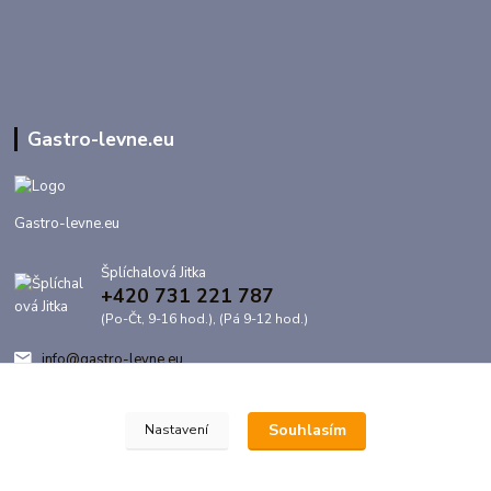
Gastro-levne.eu
Gastro-levne.eu
Šplíchalová Jitka
+420 731 221 787
(Po-Čt, 9-16 hod.), (Pá 9-12 hod.)
info@gastro-levne.eu
Souhlasím
Nastavení