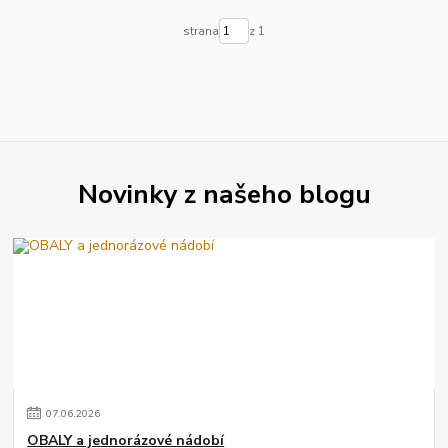
strana
z 1
Novinky z našeho blogu
07
.
06
.
2026
OBALY a jednorázové nádobí