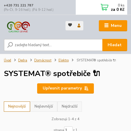
0
ks
+420 731 221 787
za
0 Kč
(Po-Čt, 9-16 hod.), (Pá 9-12 hod.)
Menu
Hledat
Úvod
Dedra
Domácnost
Elektro
SYSTEMAT® spotřebiče 🔌
SYSTEMAT® spotřebiče 🔌
Upřesnit parametry
Nejnovější
Nejlevnější
Nejdražší
Zobrazuji 1-4 z 4
strana
z 1