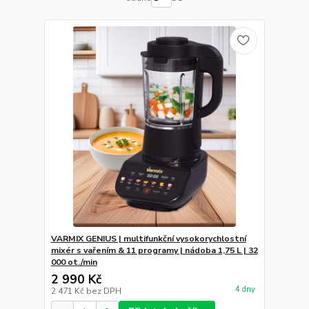
VARMIX GENIUS | multifunkční vysokorychlostní
mixér s vařením & 11 programy | nádoba 1,75 L | 32
000 ot./min
2 990 Kč
4 dny
2 471 Kč
bez DPH