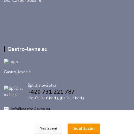
DIČ: CZ7504288946
Gastro-levne.eu
Gastro-levne.eu
Šplíchalová Jitka
+420 731 221 787
(Po-Čt, 9-16 hod.), (Pá 9-12 hod.)
info@gastro-levne.eu
Souhlasím
Nastavení