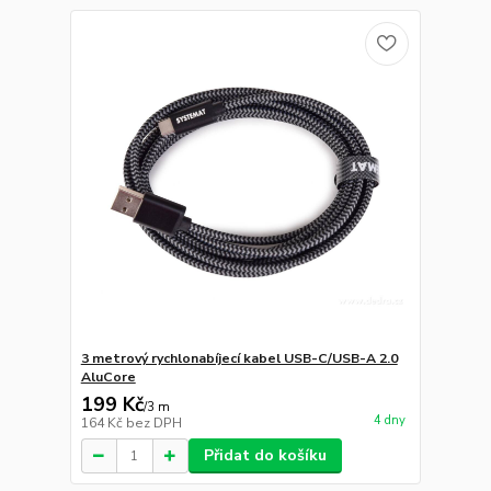
3 metrový rychlonabíjecí kabel USB-C/USB-A 2.0
AluCore
199 Kč
/
3 m
4 dny
164 Kč
bez DPH
Přidat do košíku