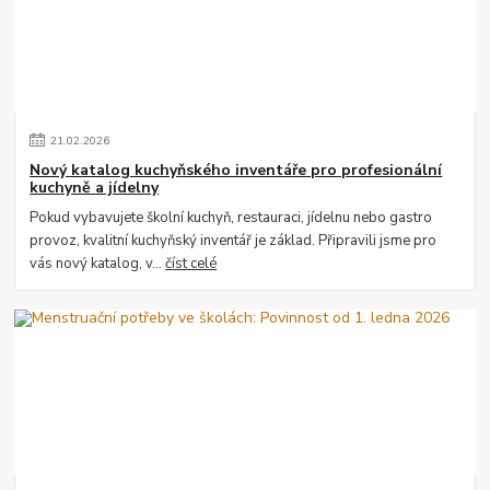
21
.
02
.
2026
Nový katalog kuchyňského inventáře pro profesionální
kuchyně a jídelny
Pokud vybavujete školní kuchyň, restauraci, jídelnu nebo gastro
provoz, kvalitní kuchyňský inventář je základ. Připravili jsme pro
vás nový katalog, v...
číst celé