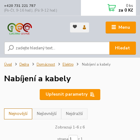
0
ks
+420 731 221 787
za
0 Kč
(Po-Čt, 9-16 hod.), (Pá 9-12 hod.)
Menu
Hledat
Úvod
Dedra
Domácnost
Elektro
Nabíjení a kabely
Nabíjení a kabely
Upřesnit parametry
Nejnovější
Nejlevnější
Nejdražší
Zobrazuji 1-6 z 6
strana
z 1