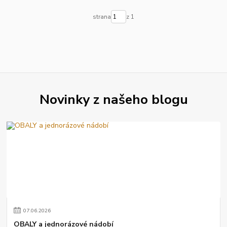
strana
z 1
Novinky z našeho blogu
07
.
06
.
2026
OBALY a jednorázové nádobí