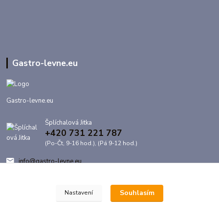
Gastro-levne.eu
Gastro-levne.eu
Šplíchalová Jitka
+420 731 221 787
(Po-Čt, 9-16 hod.), (Pá 9-12 hod.)
info@gastro-levne.eu
Souhlasím
Nastavení