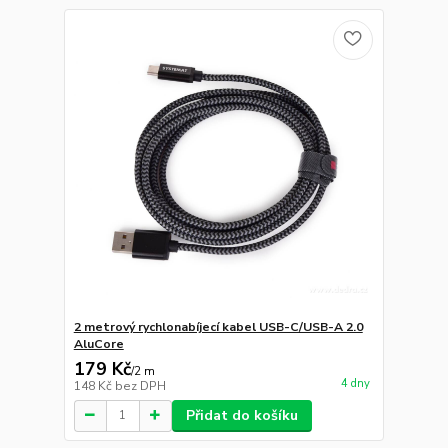
2 metrový rychlonabíjecí kabel USB-C/USB-A 2.0
AluCore
179 Kč
/
2 m
4 dny
148 Kč
bez DPH
Přidat do košíku