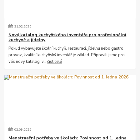
21
.
02
.
2026
Nový katalog kuchyňského inventáře pro profesionální
kuchyně a jídelny
Pokud vybavujete školní kuchyň, restauraci, jídelnu nebo gastro
provoz, kvalitní kuchyňský inventář je základ. Připravili jsme pro
vás nový katalog, v...
číst celé
02
.
09
.
2025
Menstruační potřeby ve školách: Povinnost od 1. ledna