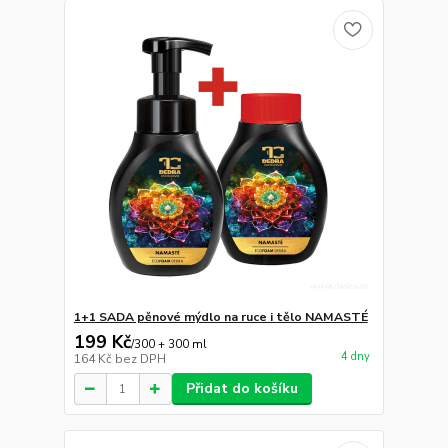
1+1 SADA pěnové mýdlo na ruce i tělo NAMASTÉ
199 Kč
/
300 + 300 ml
4 dny
164 Kč
bez DPH
Přidat do košíku