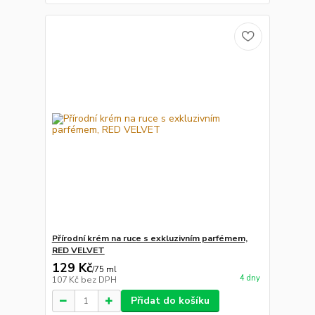
Přírodní krém na ruce s exkluzivním parfémem,
RED VELVET
129 Kč
/
75 ml
4 dny
107 Kč
bez DPH
Přidat do košíku