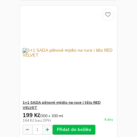
1+1 SADA pěnové mýdlo na ruce i tělo RED
VELVET
199 Kč
/
300 + 300 ml
4 dny
164 Kč
bez DPH
Přidat do košíku