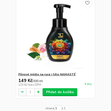
Pěnové mýdlo na ruce i tělo NAMASTÉ
149 Kč
/
300 ml
4 dny
123 Kč
bez DPH
Přidat do košíku
strana
z 1