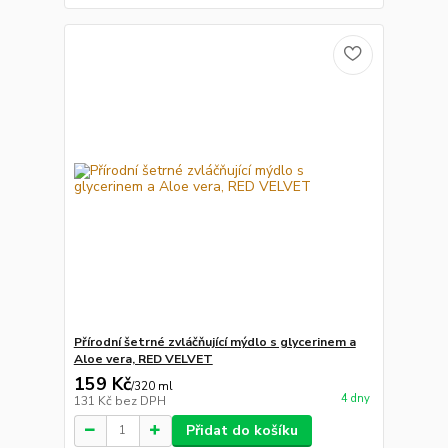
Přírodní šetrné zvláčňující mýdlo s glycerinem a
Aloe vera, RED VELVET
159 Kč
/
320 ml
4 dny
131 Kč
bez DPH
Přidat do košíku