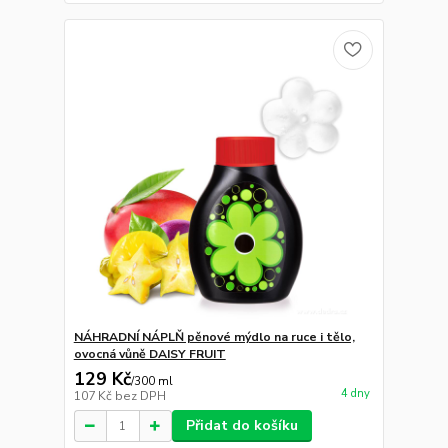
NÁHRADNÍ NÁPLŇ pěnové mýdlo na ruce i tělo,
ovocná vůně DAISY FRUIT
129 Kč
/
300 ml
4 dny
107 Kč
bez DPH
Přidat do košíku