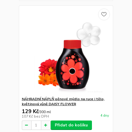
NÁHRADNÍ NÁPLŇ pěnové mýdlo na ruce i tělo,
květinová vůně DAISY FLOWER
129 Kč
/
300 ml
4 dny
107 Kč
bez DPH
Přidat do košíku