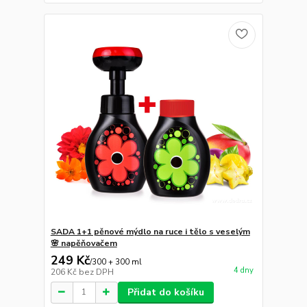
SADA 1+1 pěnové mýdlo na ruce i tělo s veselým
🌸 napěňovačem
249 Kč
/
300 + 300 ml
4 dny
206 Kč
bez DPH
Přidat do košíku