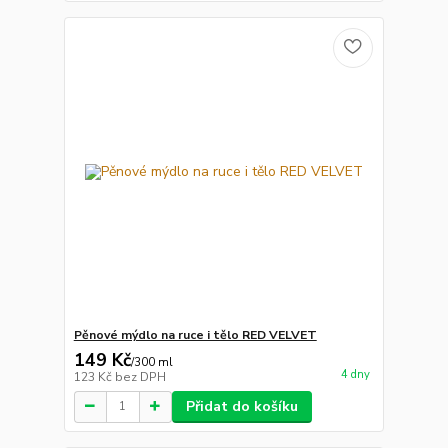
Pěnové mýdlo na ruce i tělo RED VELVET
149 Kč
/
300 ml
4 dny
123 Kč
bez DPH
Přidat do košíku