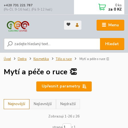
0
ks
+420 731 221 787
za
0 Kč
(Po-Čt, 9-16 hod.), (Pá 9-12 hod.)
Menu
Hledat
Úvod
Dedra
Kosmetika
Tělo a ruce
Mytí a péče o ruce 👏
Mytí a péče o ruce 👏
Upřesnit parametry
Nejnovější
Nejlevnější
Nejdražší
Zobrazuji 1-26 z 26
strana
z 1