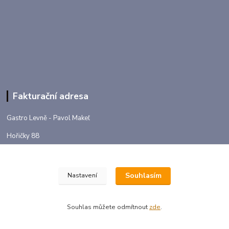
Fakturační adresa
Gastro Levně - Pavol Makeľ
Hořičky 88
552 05 Hořičky
IČO: 88784177
Souhlasím
Nastavení
DIČ: CZ7504288946
Souhlas můžete odmítnout
zde
.