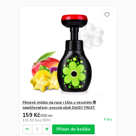
Pěnové mýdlo na ruce i tělo s veselým 🌸
napěňovačem, ovocná vůně DAISY FRUIT
159 Kč
/
300 ml
4 dny
131 Kč
bez DPH
Přidat do košíku