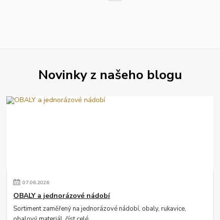
Novinky z našeho blogu
07
.
06
.
2026
OBALY a jednorázové nádobí
Sortiment zaměřený na jednorázové nádobí, obaly, rukavice,
obalový materiál.
číst celé