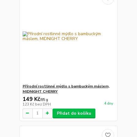
Přírodní rostlinné mýdlo s bambuckým máslem,
MIDNIGHT CHERRY
149 Kč
/
85 g
4 dny
123 Kč
bez DPH
Přidat do košíku