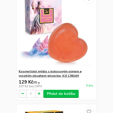
Kosmetické mýdlo s kokosovým olejem a
vysokým obsahem glycerinu, ICE CREAM
129 Kč
/
85 g
4 dny
107 Kč
bez DPH
Přidat do košíku