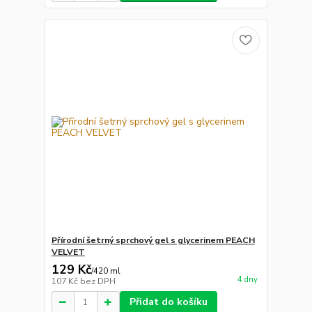
Přírodní šetrný sprchový gel s glycerinem PEACH
VELVET
129 Kč
/
420 ml
4 dny
107 Kč
bez DPH
Přidat do košíku