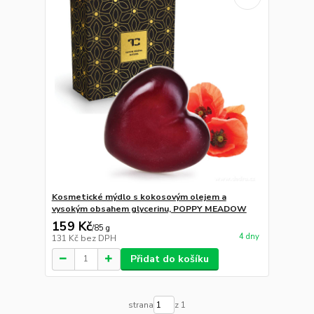
Kosmetické mýdlo s kokosovým olejem a
vysokým obsahem glycerinu, POPPY MEADOW
159 Kč
/
85 g
4 dny
131 Kč
bez DPH
Přidat do košíku
strana
z 1