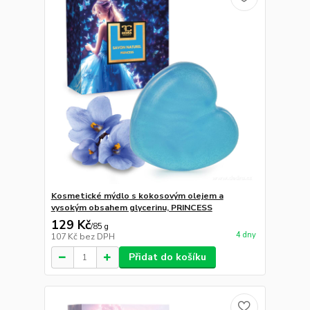
Kosmetické mýdlo s kokosovým olejem a
vysokým obsahem glycerinu, PRINCESS
129 Kč
/
85 g
4 dny
107 Kč
bez DPH
Přidat do košíku