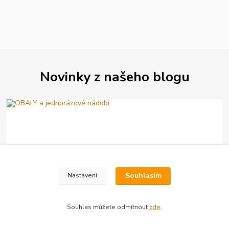
Novinky z našeho blogu
Souhlasím
Nastavení
07
.
06
.
2026
OBALY a jednorázové nádobí
Souhlas můžete odmítnout
zde
.
Sortiment zaměřený na jednorázové nádobí, obaly, rukavice,
obalový materiál.
číst celé