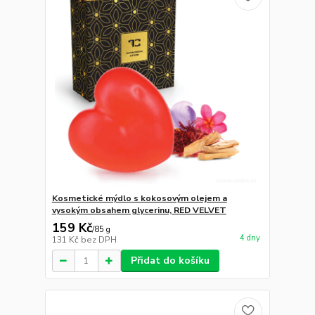
Kosmetické mýdlo s kokosovým olejem a
vysokým obsahem glycerinu, RED VELVET
159 Kč
/
85 g
4 dny
131 Kč
bez DPH
Přidat do košíku