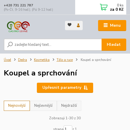
0
ks
+420 731 221 787
za
0 Kč
(Po-Čt, 9-16 hod.), (Pá 9-12 hod.)
Menu
Hledat
Úvod
Dedra
Kosmetika
Tělo a ruce
Koupel a sprchování
Koupel a sprchování
Upřesnit parametry
Nejnovější
Nejlevnější
Nejdražší
Zobrazuji 1-30 z 30
strana
z 1