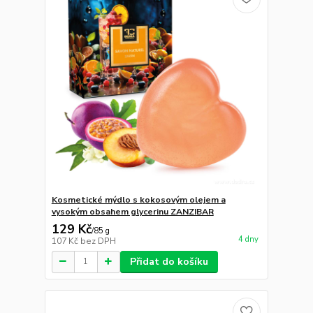
Kosmetické mýdlo s kokosovým olejem a
vysokým obsahem glycerinu ZANZIBAR
129 Kč
/
85 g
4 dny
107 Kč
bez DPH
Přidat do košíku