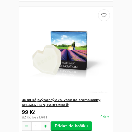
40 ml sójový vonný eko-vosk do aromalampy,
RELAXATION, PARFUMIA®
99 Kč
4 dny
82 Kč
bez DPH
Přidat do košíku