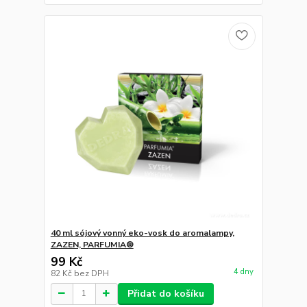
40 ml sójový vonný eko-vosk do aromalampy,
ZAZEN, PARFUMIA®
99 Kč
4 dny
82 Kč
bez DPH
Přidat do košíku