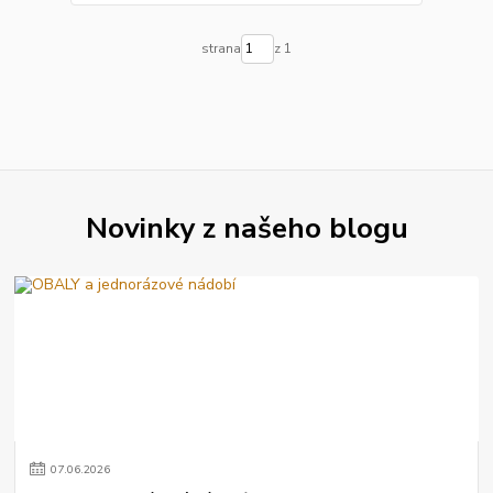
strana
z 1
Novinky z našeho blogu
07
.
06
.
2026