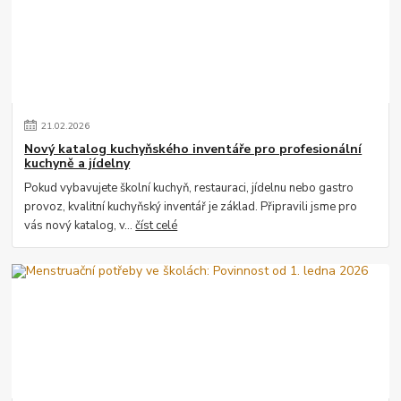
21
.
02
.
2026
Nový katalog kuchyňského inventáře pro profesionální
kuchyně a jídelny
Pokud vybavujete školní kuchyň, restauraci, jídelnu nebo gastro
provoz, kvalitní kuchyňský inventář je základ. Připravili jsme pro
vás nový katalog, v...
číst celé