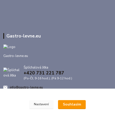
Gastro-levne.eu
Gastro-levne.eu
Šplíchalová Jitka
+420 731 221 787
(Po-Čt, 9-16 hod.), (Pá 9-12 hod.)
info@gastro-levne.eu
Souhlasím
Nastavení