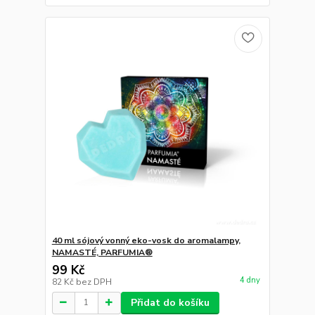
40 ml sójový vonný eko-vosk do aromalampy,
NAMASTÉ, PARFUMIA®
99 Kč
4 dny
82 Kč
bez DPH
Přidat do košíku