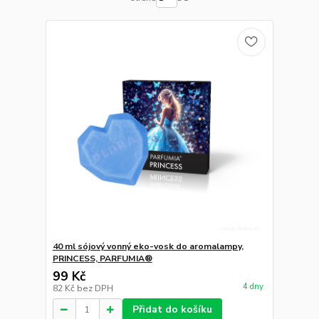
40 ml sójový vonný eko-vosk do aromalampy,
PRINCESS, PARFUMIA®
99 Kč
4 dny
82 Kč
bez DPH
Přidat do košíku