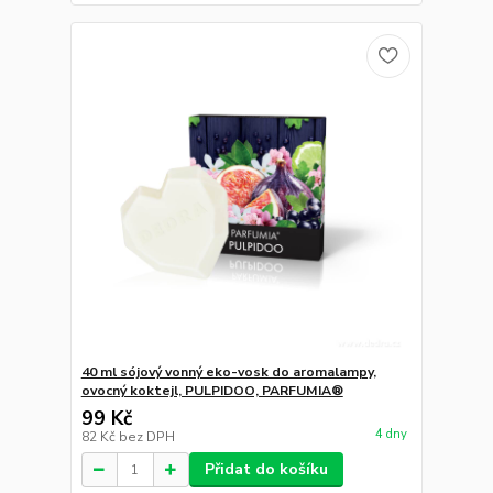
40 ml sójový vonný eko-vosk do aromalampy,
ovocný koktejl, PULPIDOO, PARFUMIA®
99 Kč
4 dny
82 Kč
bez DPH
Přidat do košíku