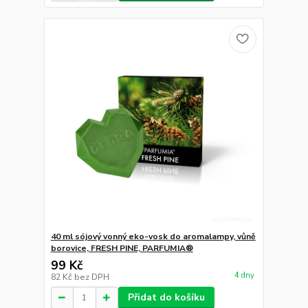
40 ml sójový vonný eko-vosk do aromalampy, vůně
borovice, FRESH PINE, PARFUMIA®
99 Kč
4 dny
82 Kč
bez DPH
Přidat do košíku