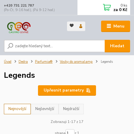
0
ks
+420 731 221 787
za
0 Kč
(Po-Čt, 9-16 hod.), (Pá 9-12 hod.)
Menu
Hledat
Úvod
Dedra
Parfumia®
Vosky do aromalamp
Legends
Legends
Upřesnit parametry
Nejnovější
Nejlevnější
Nejdražší
Zobrazuji 1-17 z 17
strana
z 1