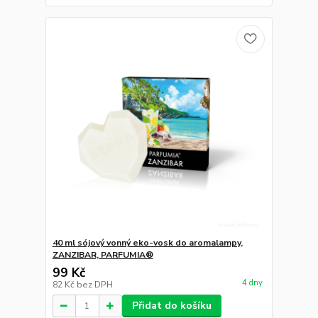
40 ml sójový vonný eko-vosk do aromalampy,
ZANZIBAR, PARFUMIA®
99 Kč
4 dny
82 Kč
bez DPH
Přidat do košíku