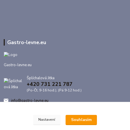
Gastro-levne.eu
Gastro-levne.eu
Šplíchalová Jitka
+420 731 221 787
(Po-Čt, 9-16 hod.), (Pá 9-12 hod.)
info@gastro-levne.eu
Souhlasím
Nastavení