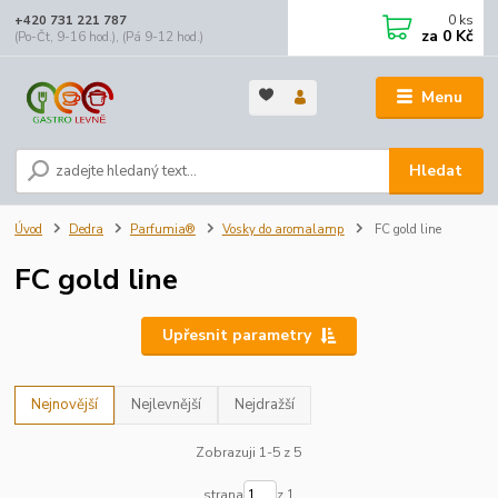
0
ks
+420 731 221 787
za
0 Kč
(Po-Čt, 9-16 hod.), (Pá 9-12 hod.)
Menu
Hledat
Úvod
Dedra
Parfumia®
Vosky do aromalamp
FC gold line
FC gold line
Upřesnit parametry
Nejnovější
Nejlevnější
Nejdražší
Zobrazuji 1-5 z 5
strana
z 1