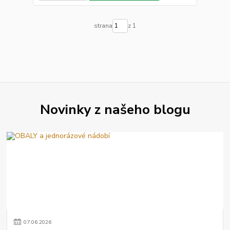
strana
z 1
Novinky z našeho blogu
07
.
06
.
2026