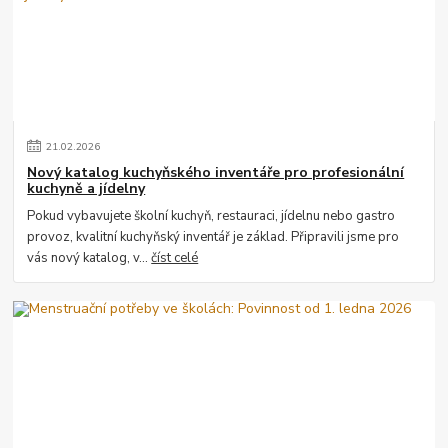
21
.
02
.
2026
Nový katalog kuchyňského inventáře pro profesionální
kuchyně a jídelny
Pokud vybavujete školní kuchyň, restauraci, jídelnu nebo gastro
provoz, kvalitní kuchyňský inventář je základ. Připravili jsme pro
vás nový katalog, v...
číst celé