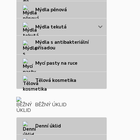
Mýdla pěnová
Mýdla tekutá
Mýdla s antibakteriální
přísadou
Mycí pasty na ruce
Tělová kosmetika
BĚŽNÝ ÚKLID
Denní úklid