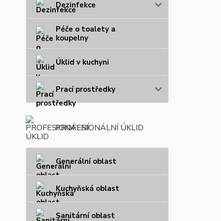
Dezinfekce
Péče o toalety a
koupelny
Úklid v kuchyni
Prací prostředky
PROFESIONÁLNÍ ÚKLID
Generální oblast
Kuchyňská oblast
Sanitární oblast