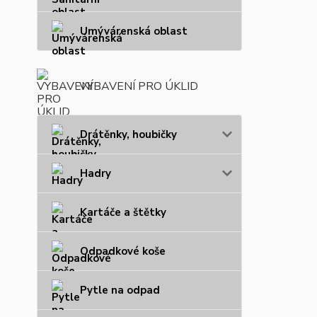
Umývárenská oblast
VYBAVENÍ PRO ÚKLID
Drátěnky, houbičky
Hadry
Kartáče a štětky
Odpadkové koše
Pytle na odpad