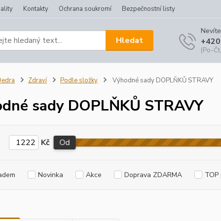
ality
Kontakty
Ochrana soukromí
Bezpečnostní listy
Nevíte
Hledat
+420
(Po-Čt,
Dedra
Zdraví
Podle složky
Výhodné sady DOPLŇKŮ STRAVY
odné sady DOPLŇKŮ STRAVY
Kč
Od
adem
Novinka
Akce
Doprava ZDARMA
TOP 