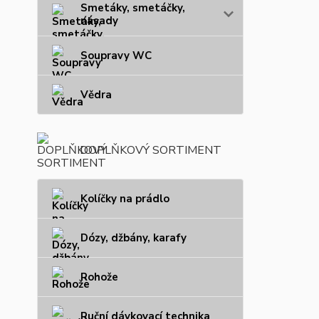
Smetáky, smetáčky,
násady
Soupravy WC
Vědra
DOPLŇKOVÝ SORTIMENT
Kolíčky na prádlo
Dózy, džbány, karafy
Rohože
Ruční dávkovací technika