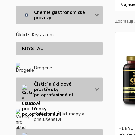
Nejnov
Chemie gastronomické
provozy
Zobrazuji 
Úklid s Krystalem
KRYSTAL
Drogerie
Čisticí a úklidové
prostředky
poloprofesionální
Vozíky pro úklid, mopy a
příslušenství
HUBNUT
pro red