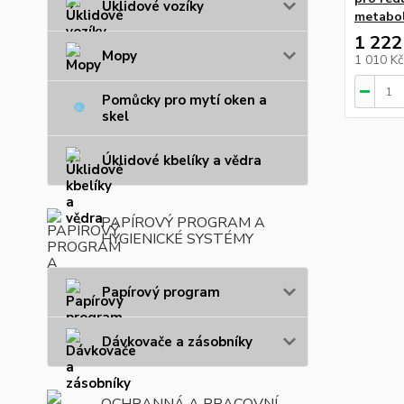
Úklidové vozíky
metabo
1 222
Mopy
1 010 K
Pomůcky pro mytí oken a
skel
Úklidové kbelíky a vědra
PAPÍROVÝ PROGRAM A
HYGIENICKÉ SYSTÉMY
Papírový program
Dávkovače a zásobníky
OCHRANNÁ A PRACOVNÍ