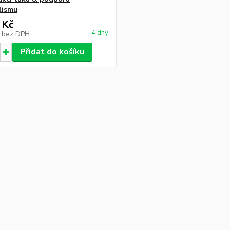
lismu
 Kč
4 dny
č
bez DPH
Přidat do košíku