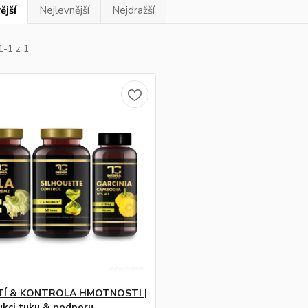
ější
Nejlevnější
Nejdražší
1-1 z 1
Í & KONTROLA HMOTNOSTI |
ukci tuku & podporu