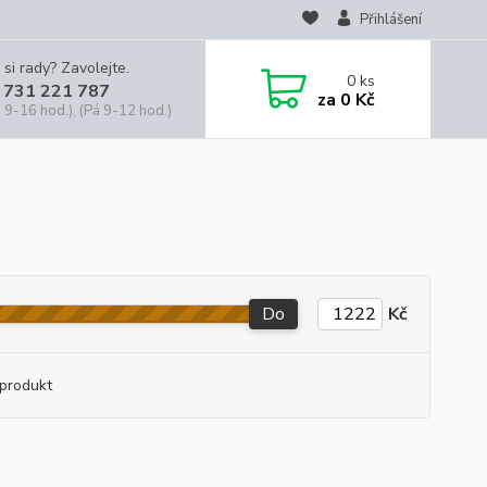
Přihlášení
 si rady? Zavolejte.
0
ks
 731 221 787
za
0 Kč
 9-16 hod.), (Pá 9-12 hod.)
Do
Kč
produkt