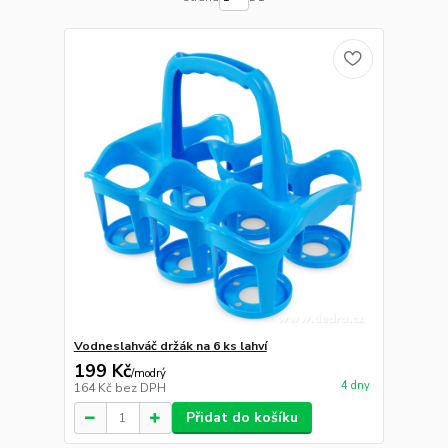
Vodneslahváč držák na 6 ks lahví
199 Kč
/
modrý
4 dny
164 Kč
bez DPH
Přidat do košíku