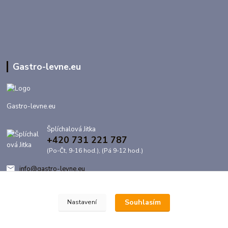
Gastro-levne.eu
Gastro-levne.eu
Šplíchalová Jitka
+420 731 221 787
(Po-Čt, 9-16 hod.), (Pá 9-12 hod.)
info@gastro-levne.eu
Souhlasím
Nastavení