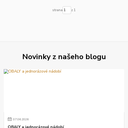
strana
z 1
Novinky z našeho blogu
07
.
06
.
2026
OBALY a jednorázové nádobí