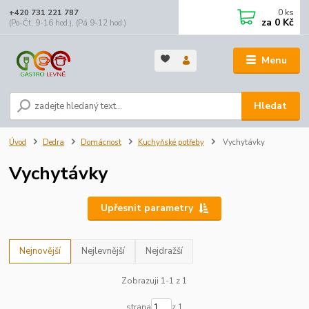
0
ks
+420 731 221 787
za
0 Kč
(Po-Čt, 9-16 hod.), (Pá 9-12 hod.)
Menu
Hledat
Úvod
Dedra
Domácnost
Kuchyňské potřeby
Vychytávky
Vychytávky
Upřesnit parametry
Nejnovější
Nejlevnější
Nejdražší
Zobrazuji 1-1 z 1
strana
z 1