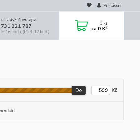
Přihlášení
 si rady? Zavolejte.
0
ks
 731 221 787
za
0 Kč
 9-16 hod.), (Pá 9-12 hod.)
Do
Kč
produkt