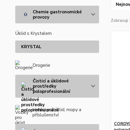
Nejnov
Chemie gastronomické
provozy
Zobrazuji 
Úklid s Krystalem
KRYSTAL
Drogerie
Čisticí a úklidové
prostředky
poloprofesionální
Vozíky pro úklid, mopy a
příslušenství
CORDYC
polysac