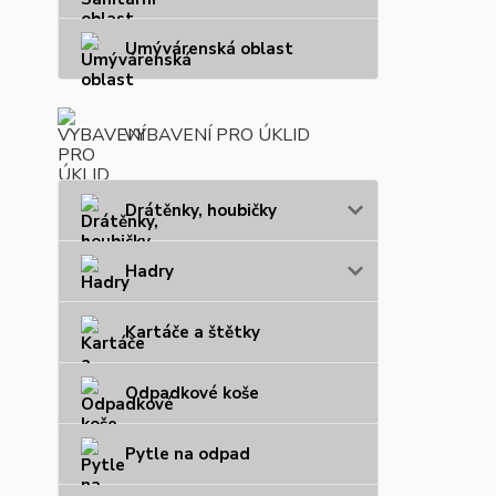
Umývárenská oblast
VYBAVENÍ PRO ÚKLID
Drátěnky, houbičky
Hadry
Kartáče a štětky
Odpadkové koše
Pytle na odpad