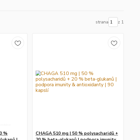
strana
z 1
50 %
CHAGA 510 mg | 50 % polysacharidů +
lukanů |
20 % beta-glukanů | podpora imunity