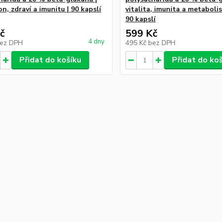
n, zdraví a imunitu | 90 kapslí
vitalita, imunita a metaboli
90 kapslí
č
599 Kč
4 dny
ez DPH
495 Kč
bez DPH
Přidat do košíku
Přidat do ko