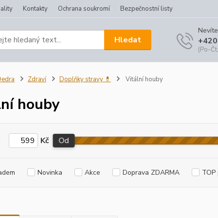
ality
Kontakty
Ochrana soukromí
Bezpečnostní listy
Nevíte
Hledat
+420
(Po-Čt,
Dedra
Zdraví
Doplňky stravy 💊
Vitální houby
lní houby
Kč
Od
adem
Novinka
Akce
Doprava ZDARMA
TOP 