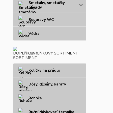
Smetáky, smetáčky,
násady
Soupravy WC
Vědra
DOPLŇKOVÝ SORTIMENT
Kolíčky na prádlo
Dózy, džbány, karafy
Rohože
Ruční dávkovací technika