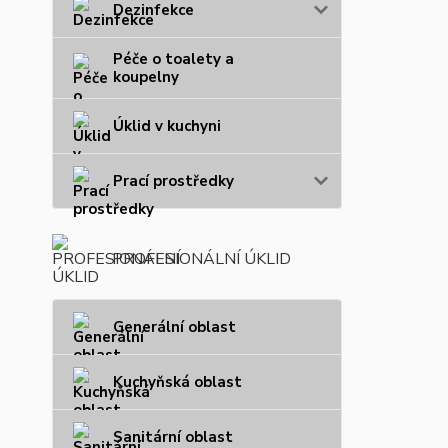
Dezinfekce
Péče o toalety a
koupelny
Úklid v kuchyni
Prací prostředky
PROFESIONÁLNÍ ÚKLID
Generální oblast
Kuchyňská oblast
Sanitární oblast