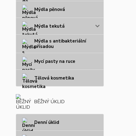
Mýdla pěnová
Mýdla tekutá
Mýdla s antibakteriální
přísadou
Mycí pasty na ruce
Tělová kosmetika
BĚŽNÝ ÚKLID
Denní úklid