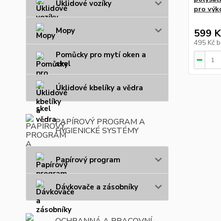
Úklidové vozíky
pro výko
Mopy
599 K
495 Kč
b
Pomůcky pro mytí oken a
skel
Úklidové kbelíky a vědra
PAPÍROVÝ PROGRAM A
HYGIENICKÉ SYSTÉMY
Papírový program
Dávkovače a zásobníky
OCHRANNÁ A PRACOVNÍ