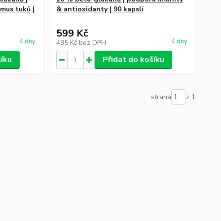
smus tuků |
& antioxidanty | 90 kapslí
599 Kč
4 dny
4 dny
495 Kč
bez DPH
šíku
Přidat do košíku
strana
z 1