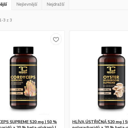
ější
Nejlevnější
Nejdražší
1-3 z 3
EPS SUPREME 520 mg | 50 %
HLÍVA ÚSTŘIČNÁ 520 mg | 
haridů a 20 % beta-glukanů |
polysacharidů a 20 % beta-g