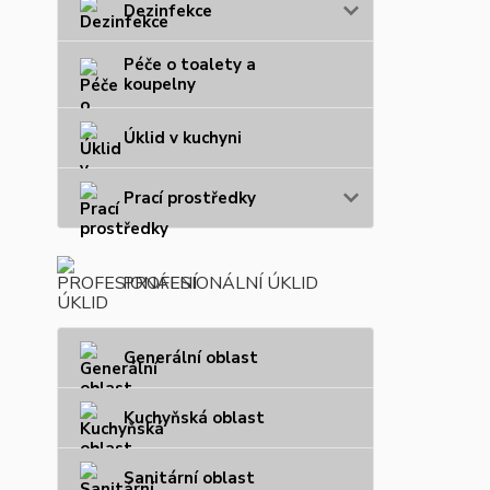
Dezinfekce
Péče o toalety a
koupelny
Úklid v kuchyni
Prací prostředky
PROFESIONÁLNÍ ÚKLID
Generální oblast
Kuchyňská oblast
Sanitární oblast