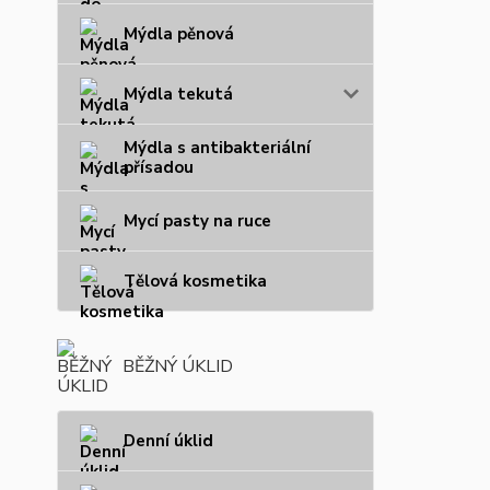
Mýdla pěnová
Mýdla tekutá
Mýdla s antibakteriální
přísadou
Mycí pasty na ruce
Tělová kosmetika
BĚŽNÝ ÚKLID
Denní úklid