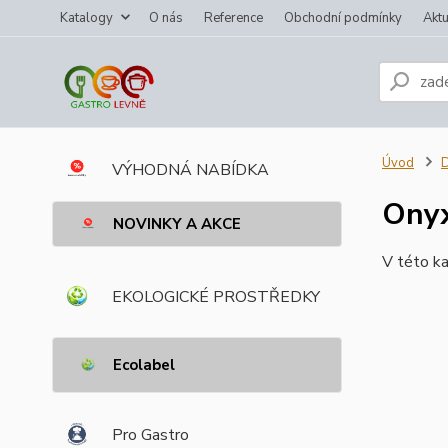
Katalogy
O nás
Reference
Obchodní podmínky
Aktu
Úvod
VÝHODNÁ NABÍDKA
Onyx
NOVINKY A AKCE
V této ka
EKOLOGICKÉ PROSTŘEDKY
Ecolabel
Pro Gastro