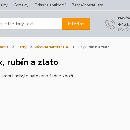
ality
Kontakty
Ochrana soukromí
Bezpečnostní listy
Nevíte
Hledat
+420
(Po-Čt,
Dedra
Dárky
Vánoční dekorace 🎄
Onyx, rubín a zlato
, rubín a zlato
tegorii nebylo nalezeno žádné zboží.