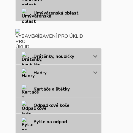
Umývárenská oblast
VYBAVENÍ PRO ÚKLID
Drátěnky, houbičky
Hadry
Kartáče a štětky
Odpadkové koše
Pytle na odpad