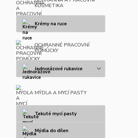
KOSMETIKA
Krémy na ruce
OCHRANNÉ PRACOVNÍ
POMŮCKY
Jednorázové rukavice
MÝDLA A MYCÍ PASTY
Tekuté mycí pasty
Mýdla do dílen