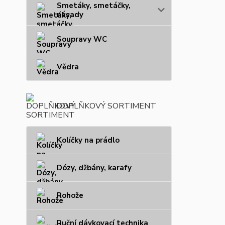
Smetáky, smetáčky,
násady
Soupravy WC
Vědra
DOPLŇKOVÝ SORTIMENT
Kolíčky na prádlo
Dózy, džbány, karafy
Rohože
Ruční dávkovací technika