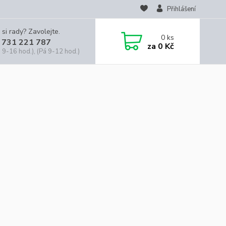
Přihlášení
 si rady? Zavolejte.
0
ks
 731 221 787
za
0 Kč
 9-16 hod.), (Pá 9-12 hod.)