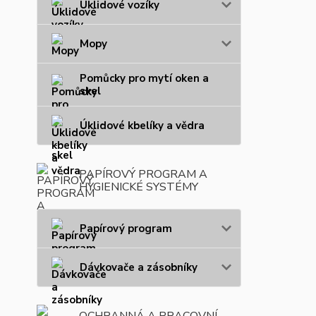
Úklidové vozíky
Mopy
Pomůcky pro mytí oken a
skel
Úklidové kbelíky a vědra
PAPÍROVÝ PROGRAM A
HYGIENICKÉ SYSTÉMY
Papírový program
Dávkovače a zásobníky
OCHRANNÁ A PRACOVNÍ