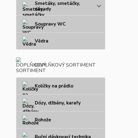
Smetáky, smetáčky,
násady
Soupravy WC
Vědra
DOPLŇKOVÝ SORTIMENT
Kolíčky na prádlo
Dózy, džbány, karafy
Rohože
Ruční dávkovací technika