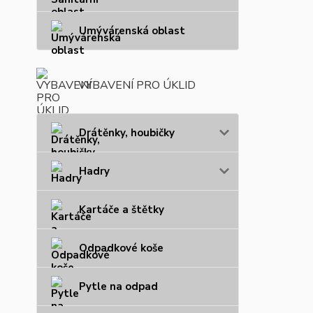
Umývárenská oblast
VYBAVENÍ PRO ÚKLID
Drátěnky, houbičky
Hadry
Kartáče a štětky
Odpadkové koše
Pytle na odpad