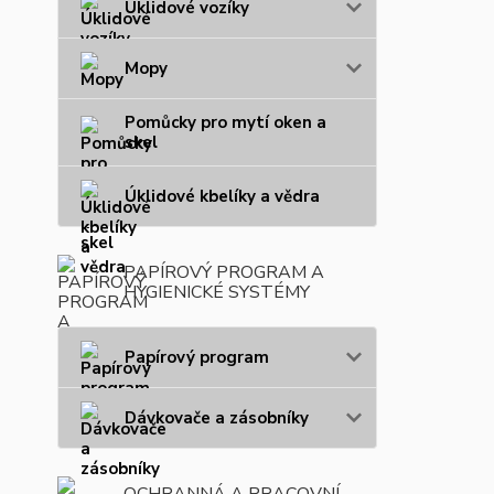
Úklidové vozíky
Mopy
Pomůcky pro mytí oken a
skel
Úklidové kbelíky a vědra
PAPÍROVÝ PROGRAM A
HYGIENICKÉ SYSTÉMY
Papírový program
Dávkovače a zásobníky
OCHRANNÁ A PRACOVNÍ