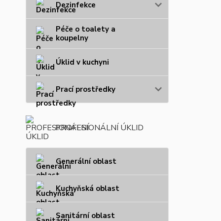
Dezinfekce
Péče o toalety a
koupelny
Úklid v kuchyni
Prací prostředky
PROFESIONÁLNÍ ÚKLID
Generální oblast
Kuchyňská oblast
Sanitární oblast