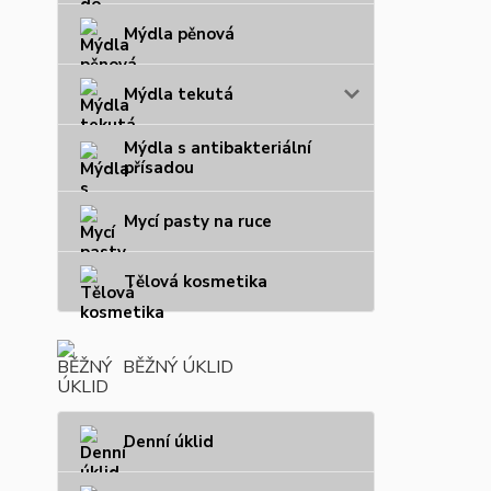
Mýdla pěnová
Mýdla tekutá
Mýdla s antibakteriální
přísadou
Mycí pasty na ruce
Tělová kosmetika
BĚŽNÝ ÚKLID
Denní úklid