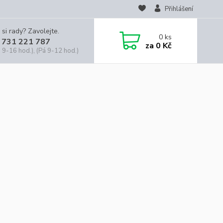
Přihlášení
 si rady? Zavolejte.
0
ks
 731 221 787
za
0 Kč
 9-16 hod.), (Pá 9-12 hod.)