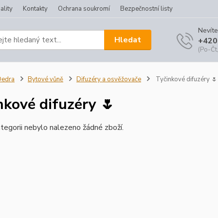
ality
Kontakty
Ochrana soukromí
Bezpečnostní listy
Nevíte
Hledat
+420
(Po-Čt,
Dedra
Bytové vůně
Difuzéry a osvěžovače
Tyčinkové difuzéry 🌷
nkové difuzéry 🌷
tegorii nebylo nalezeno žádné zboží.