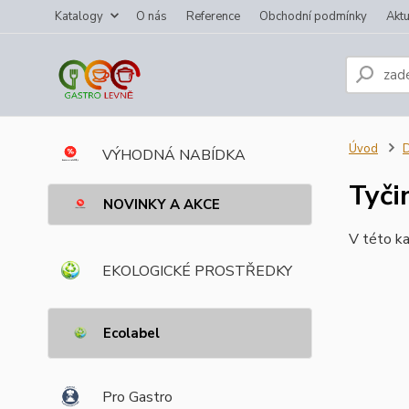
Katalogy
O nás
Reference
Obchodní podmínky
Aktu
Úvod
VÝHODNÁ NABÍDKA
Tyči
NOVINKY A AKCE
V této ka
EKOLOGICKÉ PROSTŘEDKY
Ecolabel
Pro Gastro