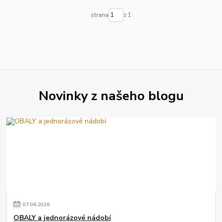
strana
z 1
Novinky z našeho blogu
07
.
06
.
2026
OBALY a jednorázové nádobí