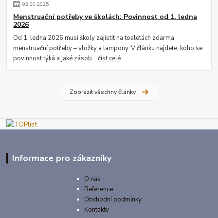
02
.
09
.
2025
Menstruační potřeby ve školách: Povinnost od 1. ledna
2026
Od 1. ledna 2026 musí školy zajistit na toaletách zdarma
menstruační potřeby – vložky a tampony. V článku najdete, koho se
povinnost týká a jaké zásob...
číst celé
Zobrazit všechny články
Informace pro zákazníky
O nás
Reference
Obchodní podmínky
Kontakty