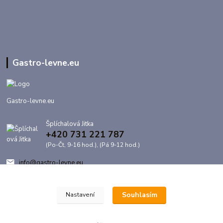
Gastro-levne.eu
Gastro-levne.eu
Šplíchalová Jitka
+420 731 221 787
(Po-Čt, 9-16 hod.), (Pá 9-12 hod.)
info@gastro-levne.eu
Souhlasím
Nastavení