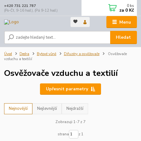
0
ks
+420 731 221 787
za
0 Kč
(Po-Čt, 9-16 hod.), (Pá 9-12 hod.)
Menu
Hledat
Úvod
Dedra
Bytové vůně
Difuzéry a osvěžovače
Osvěžovače
vzduchu a textilií
Osvěžovače vzduchu a textilií
Upřesnit parametry
Nejnovější
Nejlevnější
Nejdražší
Zobrazuji 1-7 z 7
strana
z 1