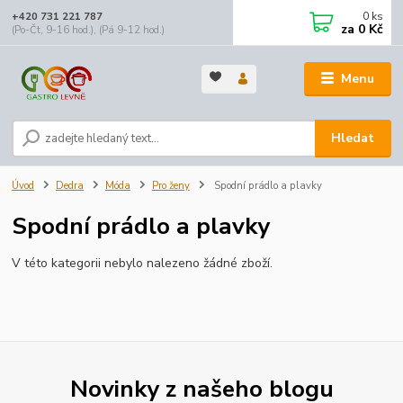
0
ks
+420 731 221 787
za
0 Kč
(Po-Čt, 9-16 hod.), (Pá 9-12 hod.)
Menu
Hledat
Úvod
Dedra
Móda
Pro ženy
Spodní prádlo a plavky
Spodní prádlo a plavky
V této kategorii nebylo nalezeno žádné zboží.
Novinky z našeho blogu