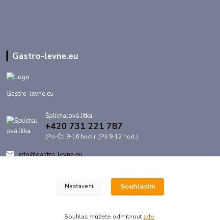
Gastro-levne.eu
Gastro-levne.eu
Šplíchalová Jitka
+420 731 221 787
(Po-Čt, 9-16 hod.), (Pá 9-12 hod.)
info@gastro-levne.eu
Souhlasím
Nastavení
Souhlas můžete odmítnout
zde
.