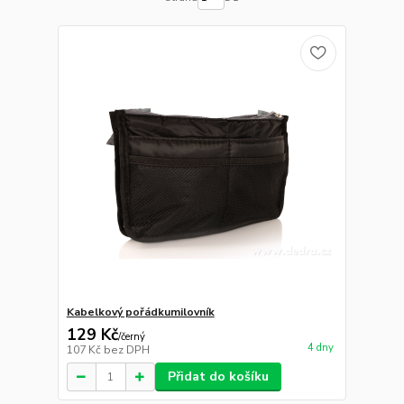
Kabelkový pořádkumilovník
129 Kč
/
černý
4 dny
107 Kč
bez DPH
Přidat do košíku