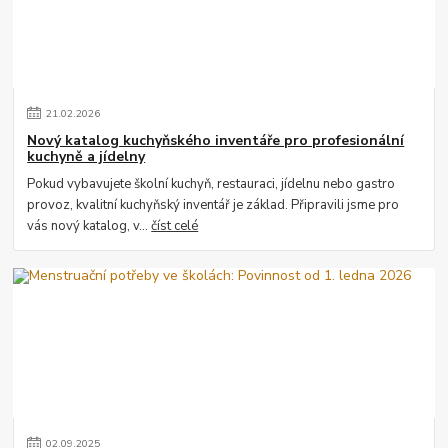
21
.
02
.
2026
Nový katalog kuchyňského inventáře pro profesionální
kuchyně a jídelny
Pokud vybavujete školní kuchyň, restauraci, jídelnu nebo gastro
provoz, kvalitní kuchyňský inventář je základ. Připravili jsme pro
vás nový katalog, v...
číst celé
02
.
09
.
2025