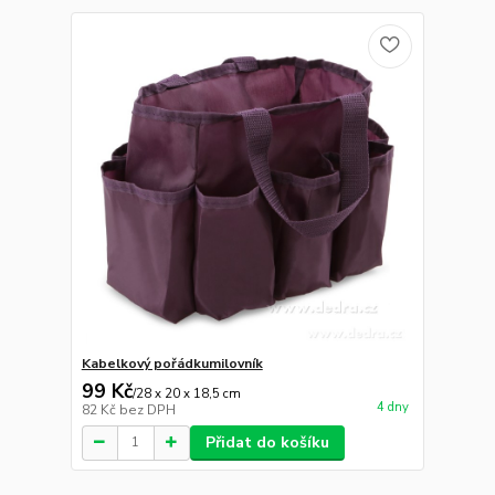
Kabelkový pořádkumilovník
99 Kč
/
28 x 20 x 18,5 cm
4 dny
82 Kč
bez DPH
Přidat do košíku