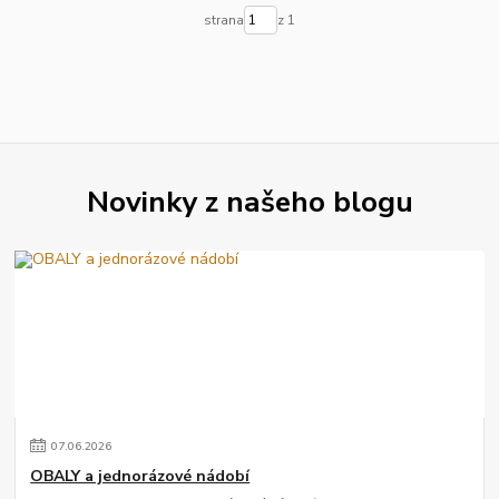
strana
z 1
Novinky z našeho blogu
07
.
06
.
2026
OBALY a jednorázové nádobí