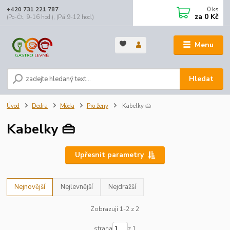
0
ks
+420 731 221 787
za
0 Kč
(Po-Čt, 9-16 hod.), (Pá 9-12 hod.)
Menu
Hledat
Úvod
Dedra
Móda
Pro ženy
Kabelky 👜
Kabelky 👜
Upřesnit parametry
Nejnovější
Nejlevnější
Nejdražší
Zobrazuji 1-2 z 2
strana
z 1