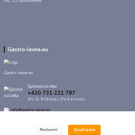
DIČ: CZ7504288946
Gastro-levne.eu
Gastro-levne.eu
Šplíchalová Jitka
+420 731 221 787
(Po-Čt, 9-16 hod.), (Pá 9-12 hod.)
info@gastro-levne.eu
Souhlasím
Nastavení