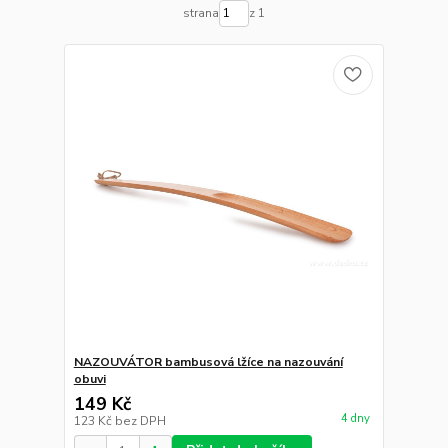
strana
z 1
NAZOUVÁTOR bambusová lžíce na nazouvání
obuvi
149 Kč
4 dny
123 Kč
bez DPH