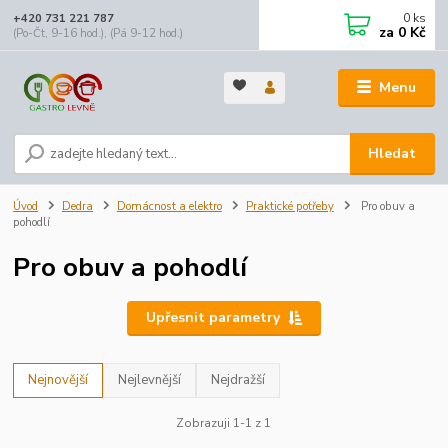
0
ks
+420 731 221 787
za
0 Kč
(Po-Čt, 9-16 hod.), (Pá 9-12 hod.)
Menu
Hledat
Úvod
Dedra
Domácnost a elektro
Praktické potřeby
Pro obuv a
pohodlí
Pro obuv a pohodlí
Upřesnit parametry
Nejnovější
Nejlevnější
Nejdražší
Zobrazuji 1-1 z 1