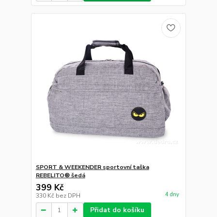
SPORT & WEEKENDER sportovní taška
REBELITO® šedá
399 Kč
4 dny
330 Kč
bez DPH
Přidat do košíku