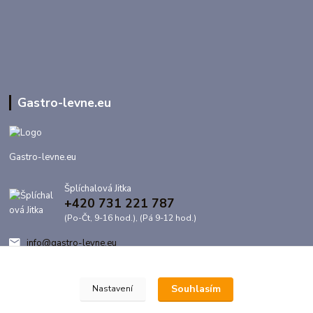
Gastro-levne.eu
Gastro-levne.eu
Šplíchalová Jitka
+420 731 221 787
(Po-Čt, 9-16 hod.), (Pá 9-12 hod.)
info@gastro-levne.eu
Souhlasím
Nastavení