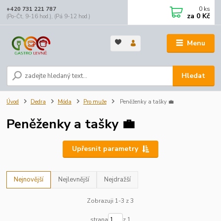
0
ks
+420 731 221 787
za
0 Kč
(Po-Čt, 9-16 hod.), (Pá 9-12 hod.)
Menu
Hledat
Úvod
Dedra
Móda
Pro muže
Peněženky a tašky 💼
Peněženky a tašky 💼
Upřesnit parametry
Nejnovější
Nejlevnější
Nejdražší
Zobrazuji 1-3 z 3
strana
z 1