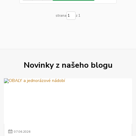
strana
z 1
Novinky z našeho blogu
07
.
06
.
2026