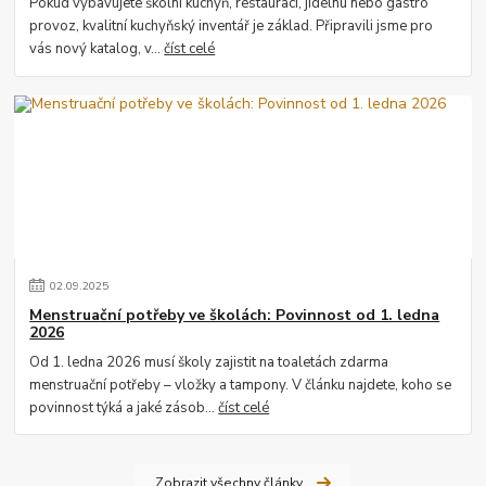
Pokud vybavujete školní kuchyň, restauraci, jídelnu nebo gastro
provoz, kvalitní kuchyňský inventář je základ. Připravili jsme pro
vás nový katalog, v...
číst celé
02
.
09
.
2025
Menstruační potřeby ve školách: Povinnost od 1. ledna
2026
Od 1. ledna 2026 musí školy zajistit na toaletách zdarma
menstruační potřeby – vložky a tampony. V článku najdete, koho se
povinnost týká a jaké zásob...
číst celé
Zobrazit všechny články