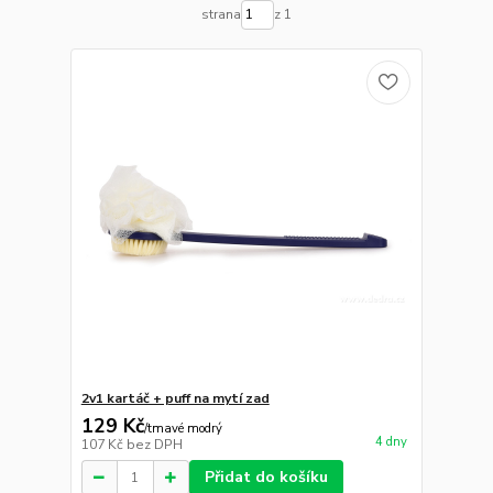
strana
z 1
2v1 kartáč + puff na mytí zad
129 Kč
/
tmavé modrý
4 dny
107 Kč
bez DPH
Přidat do košíku