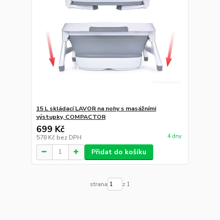
15 L skládací LAVOR na nohy s masážními
výstupky, COMPACTOR
699 Kč
4 dny
578 Kč
bez DPH
Přidat do košíku
strana
z 1