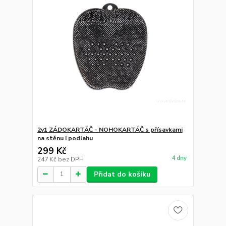
2v1 ZÁDOKARTÁČ - NOHOKARTÁČ s přísavkami
na stěnu i podlahu
299 Kč
4 dny
247 Kč
bez DPH
Přidat do košíku