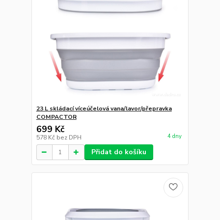
23 L skládací víceúčelová vana/lavor/přepravka
COMPACTOR
699 Kč
4 dny
578 Kč
bez DPH
Přidat do košíku