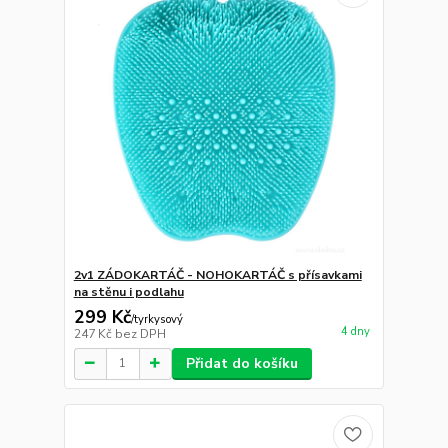
2v1 ZÁDOKARTÁČ - NOHOKARTÁČ s přísavkami
na stěnu i podlahu
299 Kč
/
tyrkysový
4 dny
247 Kč
bez DPH
Přidat do košíku