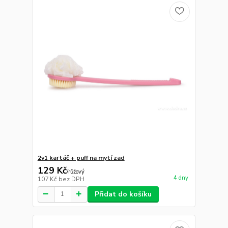
2v1 kartáč + puff na mytí zad
129 Kč
/
růžový
4 dny
107 Kč
bez DPH
Přidat do košíku