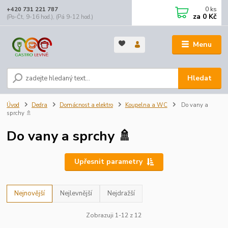
0
ks
+420 731 221 787
za
0 Kč
(Po-Čt, 9-16 hod.), (Pá 9-12 hod.)
Menu
Hledat
Úvod
Dedra
Domácnost a elektro
Koupelna a WC
Do vany a
sprchy 🚿
Do vany a sprchy 🚿
Upřesnit parametry
Nejnovější
Nejlevnější
Nejdražší
Zobrazuji 1-12 z 12