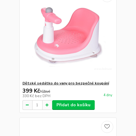
Dětské sedátko do vany pro bezpečné koupání
399 Kč
/
růžové
4 dny
330 Kč
bez DPH
Přidat do košíku