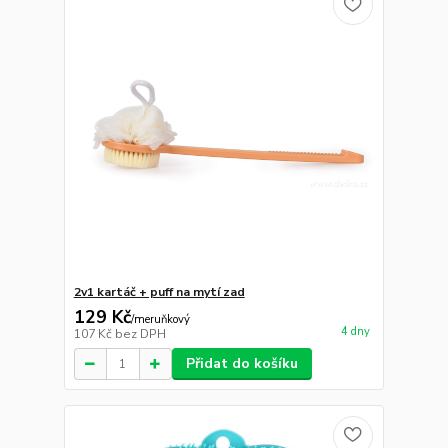
2v1 kartáč + puff na mytí zad
129 Kč
/
meruňkový
4 dny
107 Kč
bez DPH
Přidat do košíku