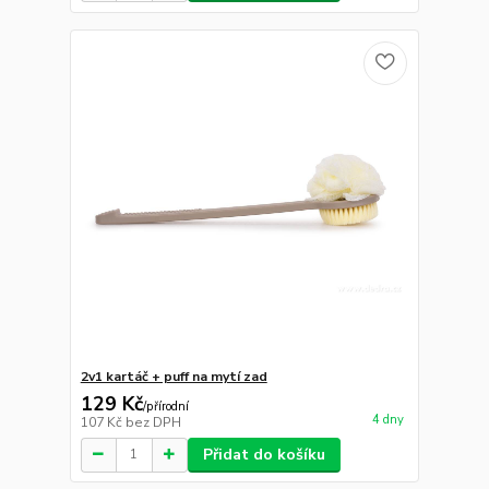
2v1 kartáč + puff na mytí zad
129 Kč
/
přírodní
4 dny
107 Kč
bez DPH
Přidat do košíku