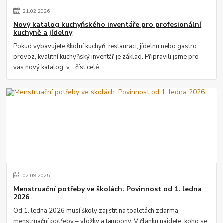
21
.
02
.
2026
Nový katalog kuchyňského inventáře pro profesionální
kuchyně a jídelny
Pokud vybavujete školní kuchyň, restauraci, jídelnu nebo gastro
provoz, kvalitní kuchyňský inventář je základ. Připravili jsme pro
vás nový katalog, v...
číst celé
02
.
09
.
2025
Menstruační potřeby ve školách: Povinnost od 1. ledna
2026
Od 1. ledna 2026 musí školy zajistit na toaletách zdarma
menstruační potřeby – vložky a tampony. V článku najdete, koho se