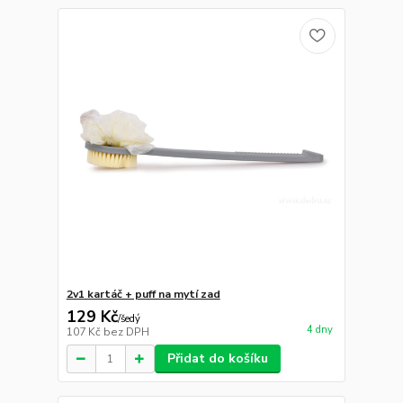
2v1 kartáč + puff na mytí zad
129 Kč
/
šedý
4 dny
107 Kč
bez DPH
Přidat do košíku