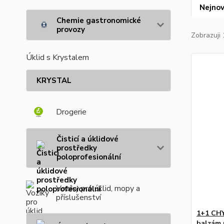
Nejnov
Chemie gastronomické
provozy
Zobrazuji 
Úklid s Krystalem
KRYSTAL
Drogerie
Čisticí a úklidové
prostředky
poloprofesionální
Vozíky pro úklid, mopy a
příslušenství
1+1 CH
balzám