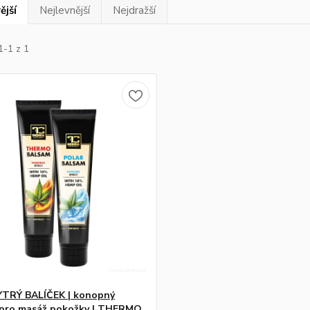
ější
Nejlevnější
Nejdražší
1-1 z 1
YTRÝ BALÍČEK | konopný
 pro masáž pokožky | THERMO