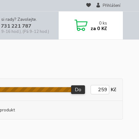
Přihlášení
 si rady? Zavolejte.
0
ks
 731 221 787
za
0 Kč
 9-16 hod.), (Pá 9-12 hod.)
Do
Kč
produkt