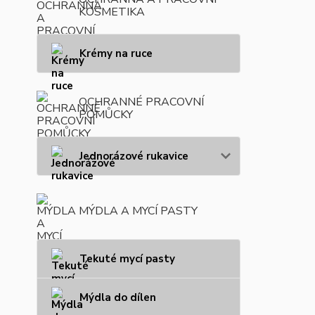
KOSMETIKA
Krémy na ruce
OCHRANNÉ PRACOVNÍ
POMŮCKY
Jednorázové rukavice
MÝDLA A MYCÍ PASTY
Tekuté mycí pasty
Mýdla do dílen