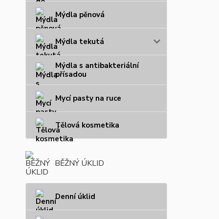
Mýdla pěnová
Mýdla tekutá
Mýdla s antibakteriální
přísadou
Mycí pasty na ruce
Tělová kosmetika
BĚŽNÝ ÚKLID
Denní úklid