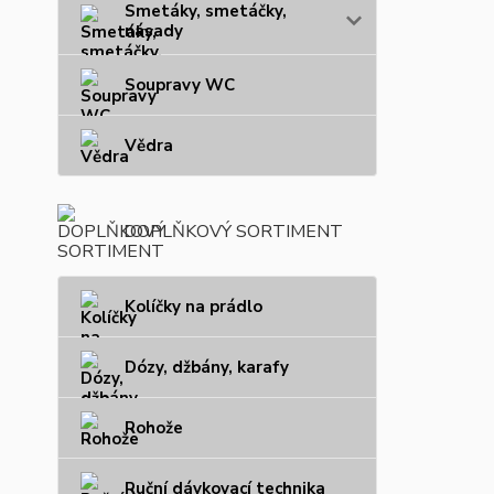
Smetáky, smetáčky,
násady
Soupravy WC
Vědra
DOPLŇKOVÝ SORTIMENT
Kolíčky na prádlo
Dózy, džbány, karafy
Rohože
Ruční dávkovací technika