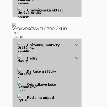
Umývárenská oblast
VYBAVENÍ PRO ÚKLID
Drátěnky, houbičky
Hadry
Kartáče a štětky
Odpadkové koše
Pytle na odpad