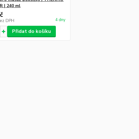
 | 240 ml
č
4 dny
ez DPH
Přidat do košíku