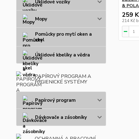
Úklidové vozíky
& POLAR
259 K
Mopy
214 Kč
b
Pomůcky pro mytí oken a
skel
Úklidové kbelíky a vědra
PAPÍROVÝ PROGRAM A
HYGIENICKÉ SYSTÉMY
Papírový program
Dávkovače a zásobníky
OCHRANNÁ A PRACOVNÍ