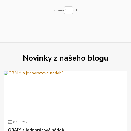
strana
z 1
Novinky z našeho blogu
07
.
06
.
2026
OBALY a jednorázové nádobí