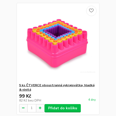
5 ks ČTVERCE oboustranná vykrajovátka, hladká
& vlnitá
99 Kč
4 dny
82 Kč
bez DPH
Přidat do košíku