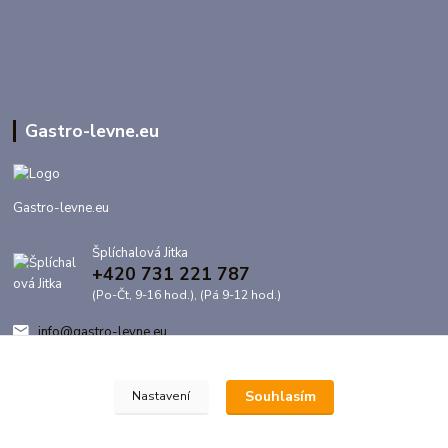
Gastro-levne.eu
Gastro-levne.eu
Šplíchalová Jitka
+420 731 221 787
(Po-Čt, 9-16 hod.), (Pá 9-12 hod.)
info@gastro-levne.eu
Souhlasím
Nastavení