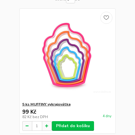
5 ks MUFFINY vykrajovátka
99 Kč
4 dny
82 Kč
bez DPH
Přidat do košíku