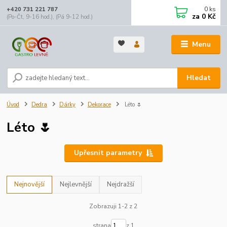
0
ks
+420 731 221 787
za
0 Kč
(Po-Čt, 9-16 hod.), (Pá 9-12 hod.)
Menu
Hledat
Úvod
Dedra
Dárky
Dekorace
Léto 🌷
Léto 🌷
Upřesnit parametry
Nejnovější
Nejlevnější
Nejdražší
Zobrazuji 1-2 z 2
strana
z 1