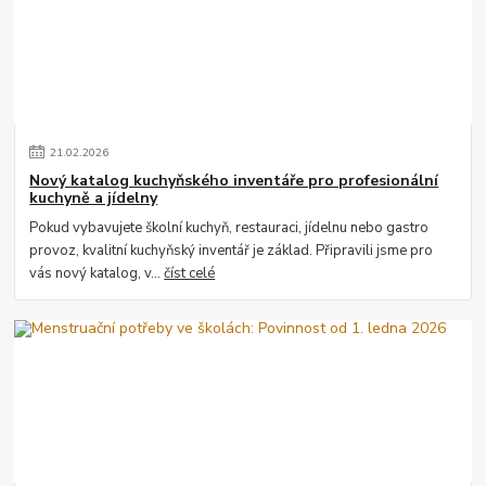
21
.
02
.
2026
Nový katalog kuchyňského inventáře pro profesionální
kuchyně a jídelny
Pokud vybavujete školní kuchyň, restauraci, jídelnu nebo gastro
provoz, kvalitní kuchyňský inventář je základ. Připravili jsme pro
vás nový katalog, v...
číst celé