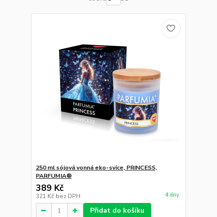
250 ml sójová vonná eko-svíce, PRINCESS,
PARFUMIA®
389 Kč
4 dny
321 Kč
bez DPH
Přidat do košíku