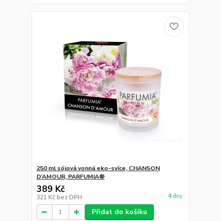
250 ml sójová vonná eko-svíce, CHANSON
D’AMOUR, PARFUMIA®
389 Kč
4 dny
321 Kč
bez DPH
Přidat do košíku