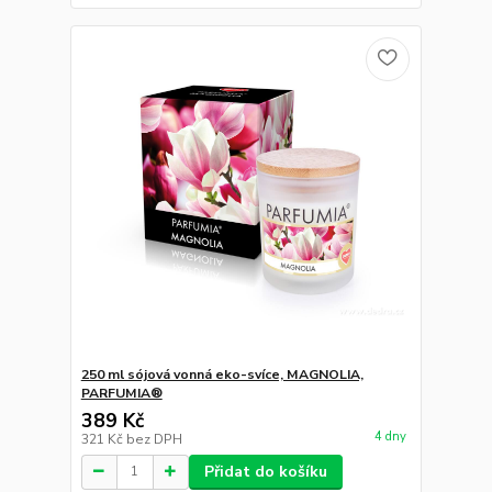
250 ml sójová vonná eko-svíce, MAGNOLIA,
PARFUMIA®
389 Kč
4 dny
321 Kč
bez DPH
Přidat do košíku