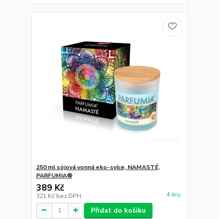
250 ml sójová vonná eko-svíce, NAMASTÉ,
PARFUMIA®
389 Kč
4 dny
321 Kč
bez DPH
Přidat do košíku