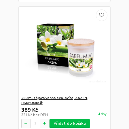
250 ml sójová vonná eko-svíce, ZAZEN,
PARFUMIA®
389 Kč
4 dny
321 Kč
bez DPH
Přidat do košíku