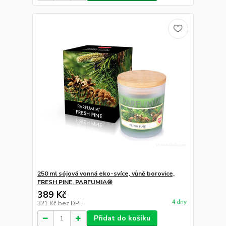
250 ml sójová vonná eko-svíce, vůně borovice,
FRESH PINE, PARFUMIA®
389 Kč
4 dny
321 Kč
bez DPH
Přidat do košíku