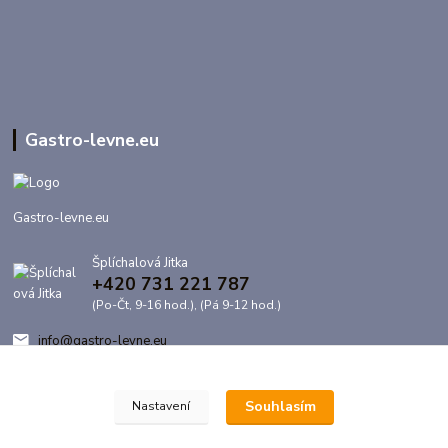
Gastro-levne.eu
Gastro-levne.eu
Šplíchalová Jitka
+420 731 221 787
(Po-Čt, 9-16 hod.), (Pá 9-12 hod.)
info@gastro-levne.eu
Souhlasím
Nastavení