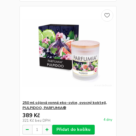
250 ml sójová vonná eko-svíce, ovocný koktejl,
PULPIDOO, PARFUMIA®
389 Kč
4 dny
321 Kč
bez DPH
Přidat do košíku