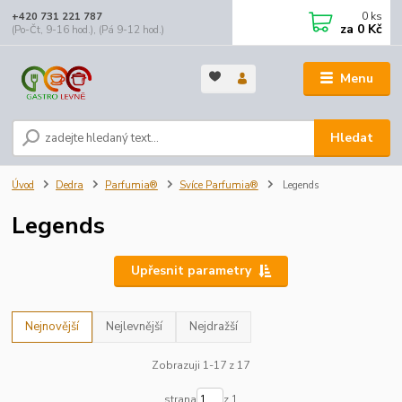
0
ks
+420 731 221 787
za
0 Kč
(Po-Čt, 9-16 hod.), (Pá 9-12 hod.)
Menu
Hledat
Úvod
Dedra
Parfumia®
Svíce Parfumia®
Legends
Legends
Upřesnit parametry
Nejnovější
Nejlevnější
Nejdražší
Zobrazuji 1-17 z 17
strana
z 1