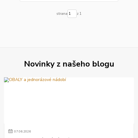
strana
z 1
Novinky z našeho blogu
07
.
06
.
2026