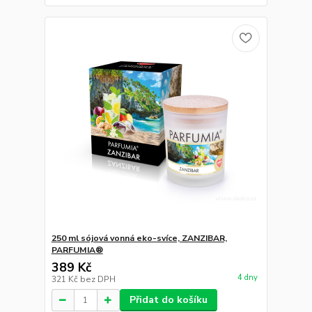
250 ml sójová vonná eko-svíce, ZANZIBAR,
PARFUMIA®
389 Kč
4 dny
321 Kč
bez DPH
Přidat do košíku