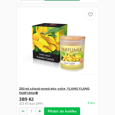
250 ml sójová vonná eko-svíce, YLANG YLANG,
PARFUMIA®
389 Kč
4 dny
321 Kč
bez DPH
Přidat do košíku