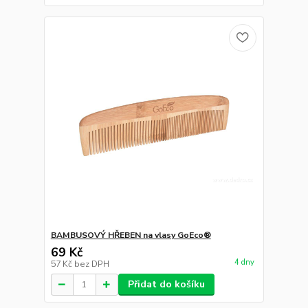
BAMBUSOVÝ HŘEBEN na vlasy GoEco®
69 Kč
4 dny
57 Kč
bez DPH
Přidat do košíku