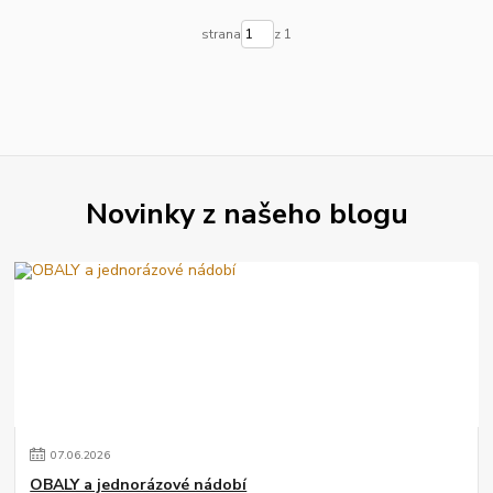
strana
z 1
Novinky z našeho blogu
07
.
06
.
2026
OBALY a jednorázové nádobí