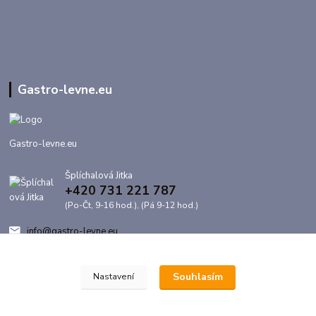
Gastro-levne.eu
Gastro-levne.eu
Šplíchalová Jitka
+420 731 221 787
(Po-Čt, 9-16 hod.), (Pá 9-12 hod.)
info@gastro-levne.eu
Souhlasím
Nastavení