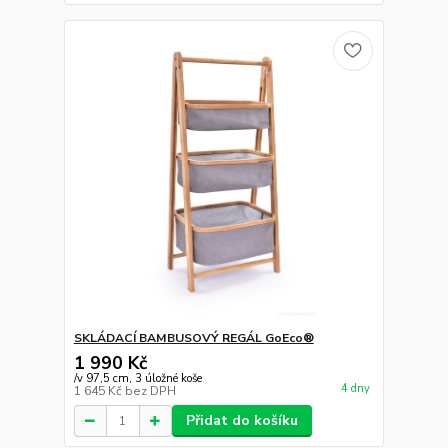
SKLÁDACÍ BAMBUSOVÝ REGÁL GoEco®
1 990 Kč
/
v 97,5 cm, 3 úložné koše
4 dny
1 645 Kč
bez DPH
Přidat do košíku