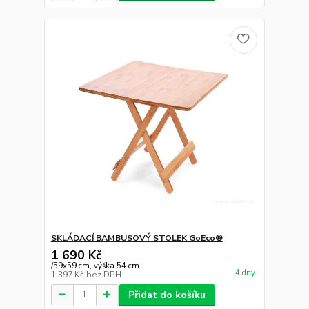
SKLÁDACÍ BAMBUSOVÝ STOLEK GoEco®
1 690 Kč
/
59x59 cm, výška 54 cm
4 dny
1 397 Kč
bez DPH
Přidat do košíku