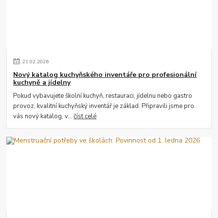
21
.
02
.
2026
Nový katalog kuchyňského inventáře pro profesionální
kuchyně a jídelny
Pokud vybavujete školní kuchyň, restauraci, jídelnu nebo gastro
provoz, kvalitní kuchyňský inventář je základ. Připravili jsme pro
vás nový katalog, v...
číst celé