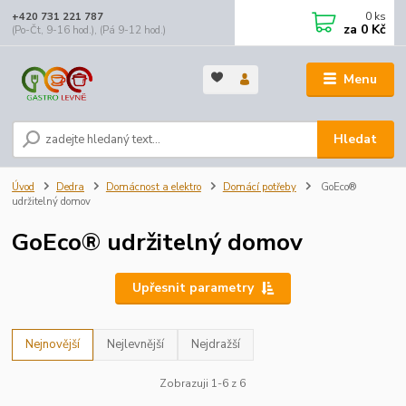
0
ks
+420 731 221 787
za
0 Kč
(Po-Čt, 9-16 hod.), (Pá 9-12 hod.)
Menu
Hledat
Úvod
Dedra
Domácnost a elektro
Domácí potřeby
GoEco®
udržitelný domov
GoEco® udržitelný domov
Upřesnit parametry
Nejnovější
Nejlevnější
Nejdražší
Zobrazuji 1-6 z 6