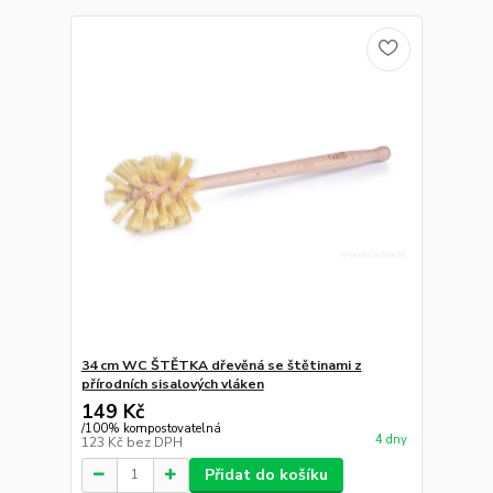
34 cm WC ŠTĚTKA dřevěná se štětinami z
přírodních sisalových vláken
149 Kč
/
100% kompostovatelná
4 dny
123 Kč
bez DPH
Přidat do košíku