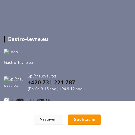
Gastro-levne.eu
Gastro-levne.eu
Šplíchalová Jitka
+420 731 221 787
(Po-Čt, 9-16 hod.), (Pá 9-12 hod.)
info@gastro-levne.eu
Souhlasím
Nastavení