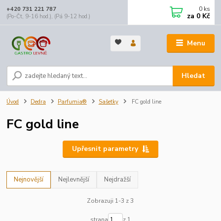
0
ks
+420 731 221 787
za
0 Kč
(Po-Čt, 9-16 hod.), (Pá 9-12 hod.)
Menu
Hledat
Úvod
Dedra
Parfumia®
Sašetky
FC gold line
FC gold line
Upřesnit parametry
Nejnovější
Nejlevnější
Nejdražší
Zobrazuji 1-3 z 3
strana
z 1