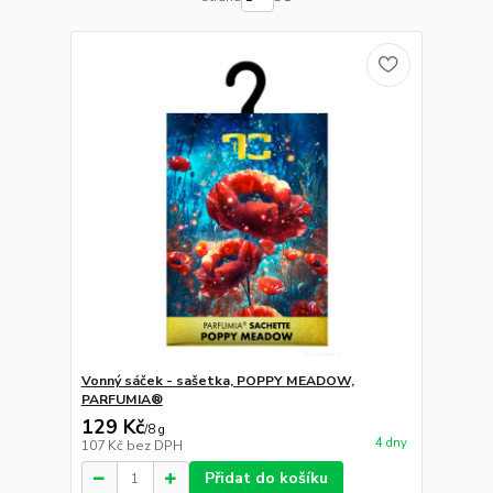
Vonný sáček - sašetka, POPPY MEADOW,
PARFUMIA®
129 Kč
/
8 g
4 dny
107 Kč
bez DPH
Přidat do košíku