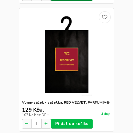
Vonný sáček - sašetka, RED VELVET, PARFUMIA®
129 Kč
/
8 g
4 dny
107 Kč
bez DPH
Přidat do košíku