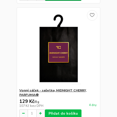
Vonný sáček - sašetka, MIDNIGHT CHERRY,
PARFUMIA®
129 Kč
/
8 g
4 dny
107 Kč
bez DPH
Přidat do košíku