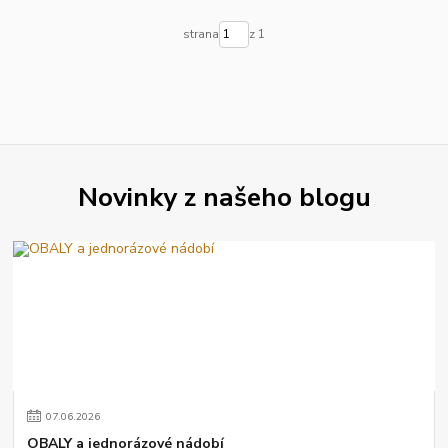
strana
z 1
Novinky z našeho blogu
07
.
06
.
2026
OBALY a jednorázové nádobí