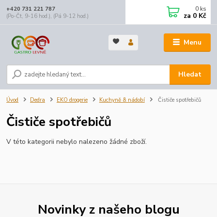
0
ks
+420 731 221 787
za
0 Kč
(Po-Čt, 9-16 hod.), (Pá 9-12 hod.)
Menu
Hledat
Úvod
Dedra
EKO drogerie
Kuchyně & nádobí
Čističe spotřebičů
Čističe spotřebičů
V této kategorii nebylo nalezeno žádné zboží.
Novinky z našeho blogu