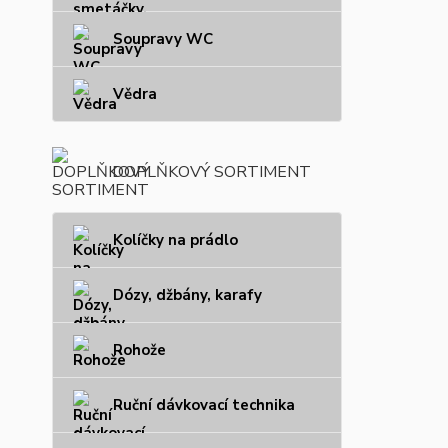
Soupravy WC
Vědra
DOPLŇKOVÝ SORTIMENT
Kolíčky na prádlo
Dózy, džbány, karafy
Rohože
Ruční dávkovací technika