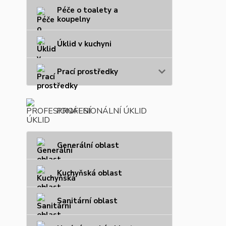
Péče o toalety a
koupelny
Úklid v kuchyni
Prací prostředky
PROFESIONÁLNÍ ÚKLID
Generální oblast
Kuchyňská oblast
Sanitární oblast