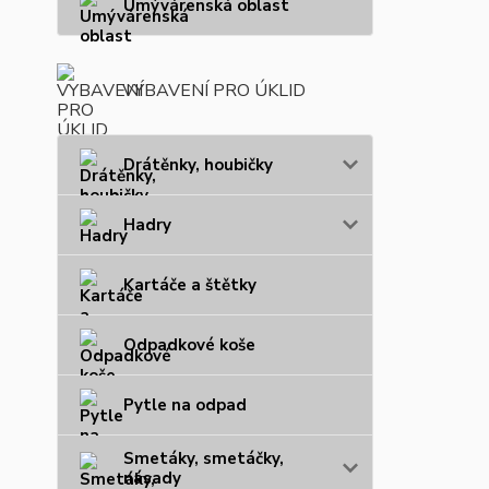
Umývárenská oblast
VYBAVENÍ PRO ÚKLID
Drátěnky, houbičky
Hadry
Kartáče a štětky
Odpadkové koše
Pytle na odpad
Smetáky, smetáčky,
násady