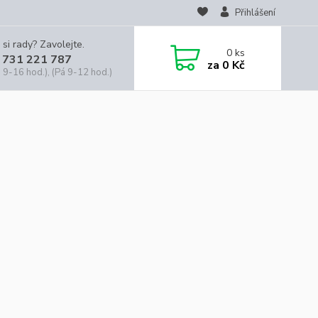
Přihlášení
 si rady? Zavolejte.
0
ks
 731 221 787
za
0 Kč
 9-16 hod.), (Pá 9-12 hod.)