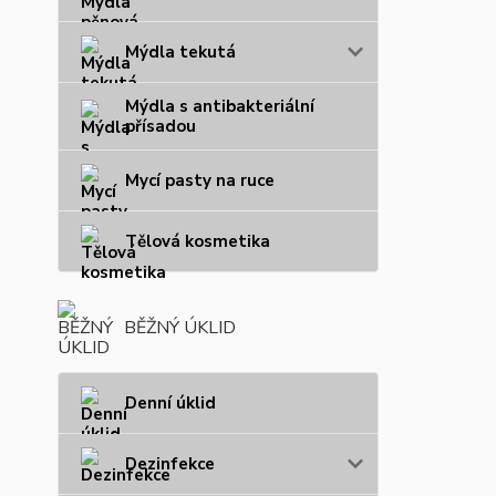
Mýdla tekutá
Mýdla s antibakteriální
přísadou
Mycí pasty na ruce
Tělová kosmetika
BĚŽNÝ ÚKLID
Denní úklid
Dezinfekce