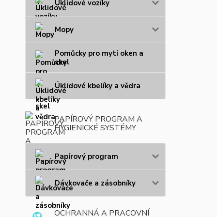
Úklidové vozíky
Mopy
Pomůcky pro mytí oken a
skel
Úklidové kbelíky a vědra
PAPÍROVÝ PROGRAM A
HYGIENICKÉ SYSTÉMY
Papírový program
Dávkovače a zásobníky
OCHRANNÁ A PRACOVNÍ