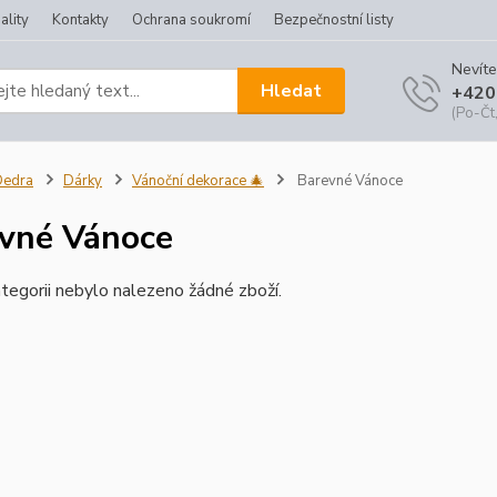
ality
Kontakty
Ochrana soukromí
Bezpečnostní listy
Nevíte
Hledat
+420
(Po-Čt,
Dedra
Dárky
Vánoční dekorace 🎄
Barevné Vánoce
vné Vánoce
tegorii nebylo nalezeno žádné zboží.