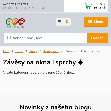
0
ks
+420 731 221 787
za
0 Kč
(Po-Čt, 9-16 hod.), (Pá 9-12 hod.)
Menu
Hledat
Úvod
Dedra
Dárky
Bytový textil
Závěsy na okna i sprchy ☀️
Závěsy na okna i sprchy ☀️
V této kategorii nebylo nalezeno žádné zboží.
Novinky z našeho blogu