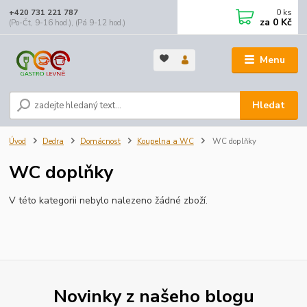
0
ks
+420 731 221 787
za
0 Kč
(Po-Čt, 9-16 hod.), (Pá 9-12 hod.)
Menu
Hledat
Úvod
Dedra
Domácnost
Koupelna a WC
WC doplňky
WC doplňky
V této kategorii nebylo nalezeno žádné zboží.
Novinky z našeho blogu