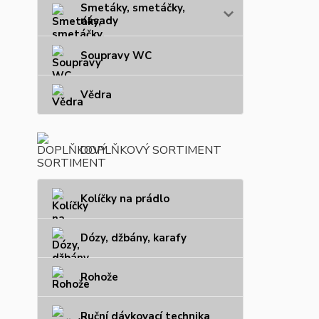
Smetáky, smetáčky,
násady
Soupravy WC
Vědra
DOPLŇKOVÝ SORTIMENT
Kolíčky na prádlo
Dózy, džbány, karafy
Rohože
Ruční dávkovací technika