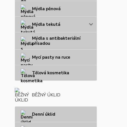
Mýdla pěnová
Mýdla tekutá
Mýdla s antibakteriální
přísadou
Mycí pasty na ruce
Tělová kosmetika
BĚŽNÝ ÚKLID
Denní úklid