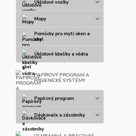
Úklidové vozíky
Mopy
Pomůcky pro mytí oken a
skel
Úklidové kbelíky a vědra
PAPÍROVÝ PROGRAM A
HYGIENICKÉ SYSTÉMY
Papírový program
Dávkovače a zásobníky
OCHRANNÁ A PRACOVNÍ