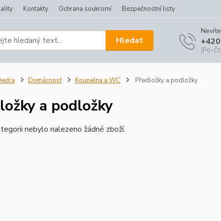
ality
Kontakty
Ochrana soukromí
Bezpečnostní listy
Nevíte
Hledat
+420
(Po-Čt,
Dedra
Domácnost
Koupelna a WC
Předložky a podložky
ložky a podložky
tegorii nebylo nalezeno žádné zboží.