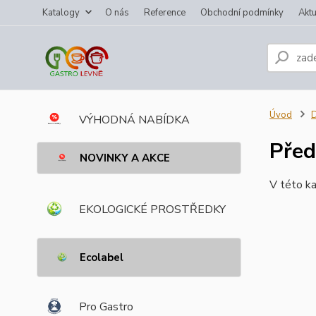
Katalogy
O nás
Reference
Obchodní podmínky
Aktu
Úvod
VÝHODNÁ NABÍDKA
Před
NOVINKY A AKCE
V této ka
EKOLOGICKÉ PROSTŘEDKY
Ecolabel
Pro Gastro