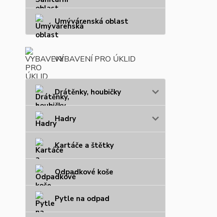
Umývárenská oblast
VYBAVENÍ PRO ÚKLID
Drátěnky, houbičky
Hadry
Kartáče a štětky
Odpadkové koše
Pytle na odpad