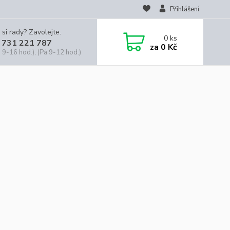
Přihlášení
 si rady? Zavolejte.
0
ks
 731 221 787
za
0 Kč
 9-16 hod.), (Pá 9-12 hod.)