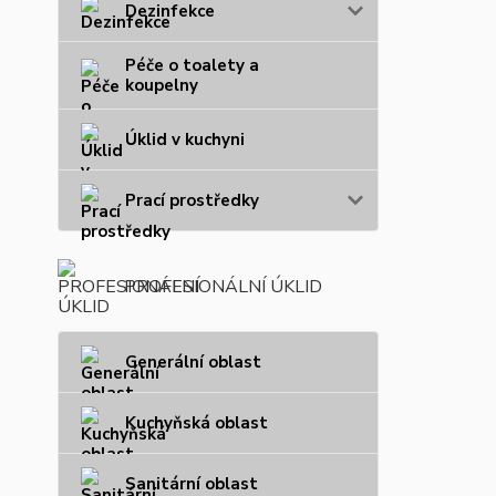
Dezinfekce
Péče o toalety a
koupelny
Úklid v kuchyni
Prací prostředky
PROFESIONÁLNÍ ÚKLID
Generální oblast
Kuchyňská oblast
Sanitární oblast