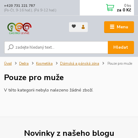
0
ks
+420 731 221 787
za
0 Kč
(Po-Čt, 9-16 hod.), (Pá 9-12 hod.)
Menu
Hledat
Úvod
Dedra
Kosmetika
Dámská a pánská zóna
Pouze pro muže
Pouze pro muže
V této kategorii nebylo nalezeno žádné zboží.
Novinky z našeho blogu