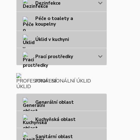
Dezinfekce
Péče o toalety a
koupelny
Úklid v kuchyni
Prací prostředky
PROFESIONÁLNÍ ÚKLID
Generální oblast
Kuchyňská oblast
Sanitární oblast