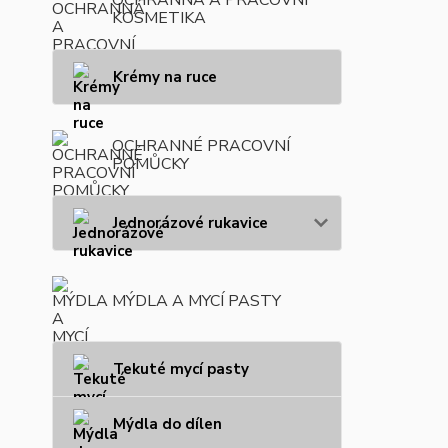
KOSMETIKA
Krémy na ruce
OCHRANNÉ PRACOVNÍ
POMŮCKY
Jednorázové rukavice
MÝDLA A MYCÍ PASTY
Tekuté mycí pasty
Mýdla do dílen