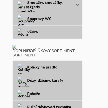
Smetáky, smetáčky,
násady
Soupravy WC
Vědra
DOPLŇKOVÝ SORTIMENT
Kolíčky na prádlo
Dózy, džbány, karafy
Rohože
Ruční dávkovací technika