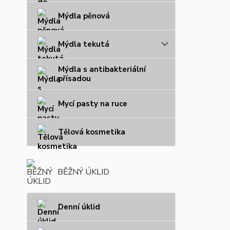
Mýdla pěnová
Mýdla tekutá
Mýdla s antibakteriální
přísadou
Mycí pasty na ruce
Tělová kosmetika
BĚŽNÝ ÚKLID
Denní úklid