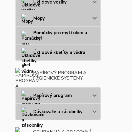
Úklidové vozíky
Mopy
Pomůcky pro mytí oken a
skel
Úklidové kbelíky a vědra
PAPÍROVÝ PROGRAM A
HYGIENICKÉ SYSTÉMY
Papírový program
Dávkovače a zásobníky
OCHRANNÁ A PRACOVNÍ