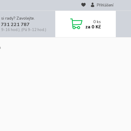
Přihlášení
 si rady? Zavolejte.
0
ks
 731 221 787
za
0 Kč
 9-16 hod.), (Pá 9-12 hod.)
n