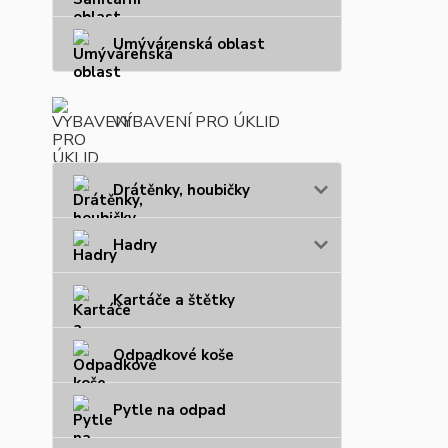
Umývárenská oblast
VYBAVENÍ PRO ÚKLID
Drátěnky, houbičky
Hadry
Kartáče a štětky
Odpadkové koše
Pytle na odpad