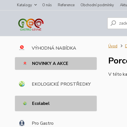
Katalogy
O nás
Reference
Obchodní podmínky
Aktu
Úvod
VÝHODNÁ NABÍDKA
Porc
NOVINKY A AKCE
V této ka
EKOLOGICKÉ PROSTŘEDKY
Ecolabel
Pro Gastro