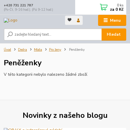
0
ks
+420 731 221 787
za
0 Kč
(Po-Čt, 9-16 hod.), (Pá 9-12 hod.)
Menu
Hledat
Úvod
Dedra
Móda
Pro ženy
Peněženky
Peněženky
V této kategorii nebylo nalezeno žádné zboží.
Novinky z našeho blogu