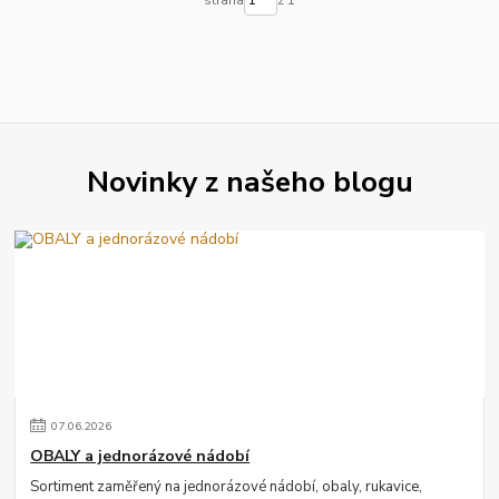
strana
z 1
Novinky z našeho blogu
07
.
06
.
2026
OBALY a jednorázové nádobí
Sortiment zaměřený na jednorázové nádobí, obaly, rukavice,