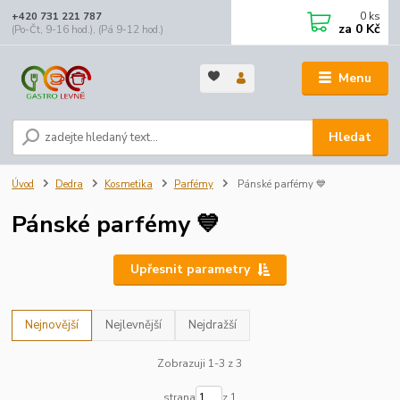
0
ks
+420 731 221 787
za
0 Kč
(Po-Čt, 9-16 hod.), (Pá 9-12 hod.)
Menu
Hledat
Úvod
Dedra
Kosmetika
Parfémy
Pánské parfémy 💙
Pánské parfémy 💙
Upřesnit parametry
Nejnovější
Nejlevnější
Nejdražší
Zobrazuji 1-3 z 3
strana
z 1