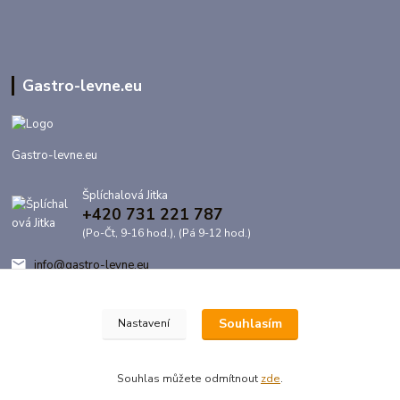
Gastro-levne.eu
Gastro-levne.eu
Šplíchalová Jitka
+420 731 221 787
(Po-Čt, 9-16 hod.), (Pá 9-12 hod.)
info@gastro-levne.eu
Souhlasím
Nastavení
Souhlas můžete odmítnout
zde
.
Vytvořeno na
Eshop-rychle.cz