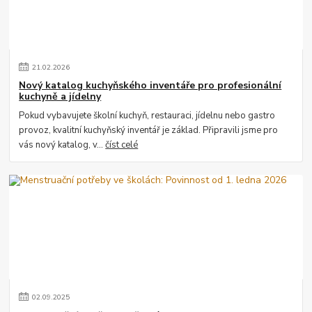
21
.
02
.
2026
Nový katalog kuchyňského inventáře pro profesionální
kuchyně a jídelny
Pokud vybavujete školní kuchyň, restauraci, jídelnu nebo gastro
provoz, kvalitní kuchyňský inventář je základ. Připravili jsme pro
vás nový katalog, v...
číst celé
02
.
09
.
2025