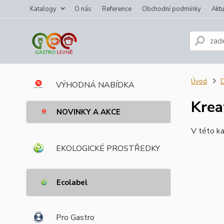
Katalogy
O nás
Reference
Obchodní podmínky
Aktu
Úvod
VÝHODNÁ NABÍDKA
Krea
NOVINKY A AKCE
V této ka
EKOLOGICKÉ PROSTŘEDKY
Ecolabel
Pro Gastro