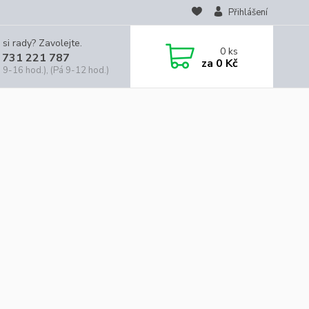
Přihlášení
 si rady? Zavolejte.
0
ks
 731 221 787
za
0 Kč
 9-16 hod.), (Pá 9-12 hod.)