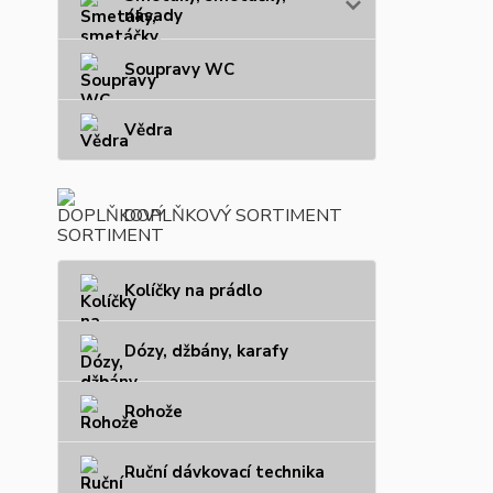
násady
Soupravy WC
Vědra
DOPLŇKOVÝ SORTIMENT
Kolíčky na prádlo
Dózy, džbány, karafy
Rohože
Ruční dávkovací technika