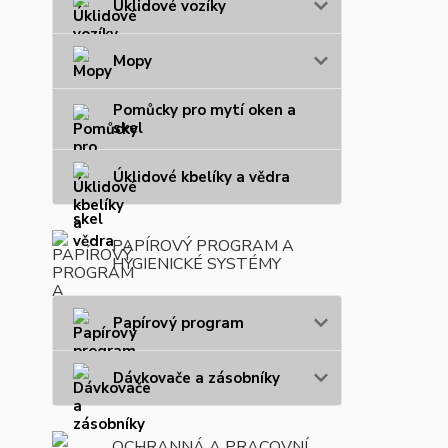
Úklidové vozíky
Mopy
Pomůcky pro mytí oken a
skel
Úklidové kbelíky a vědra
PAPÍROVÝ PROGRAM A
HYGIENICKÉ SYSTÉMY
Papírový program
Dávkovače a zásobníky
OCHRANNÁ A PRACOVNÍ