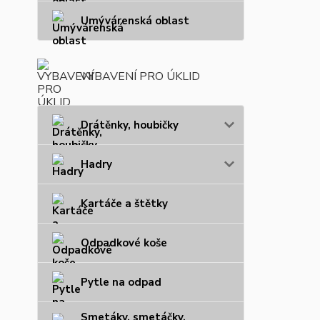
Umývárenská oblast
VYBAVENÍ PRO ÚKLID
Drátěnky, houbičky
Hadry
Kartáče a štětky
Odpadkové koše
Pytle na odpad
Smetáky, smetáčky,