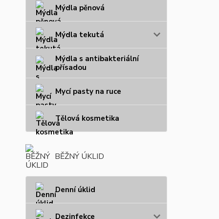
Mýdla pěnová
Mýdla tekutá
Mýdla s antibakteriální
přísadou
Mycí pasty na ruce
Tělová kosmetika
BĚŽNÝ ÚKLID
Denní úklid
Dezinfekce