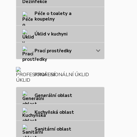
Péče o toalety a
koupelny
Úklid v kuchyni
Prací prostředky
PROFESIONÁLNÍ ÚKLID
Generální oblast
Kuchyňská oblast
Sanitární oblast