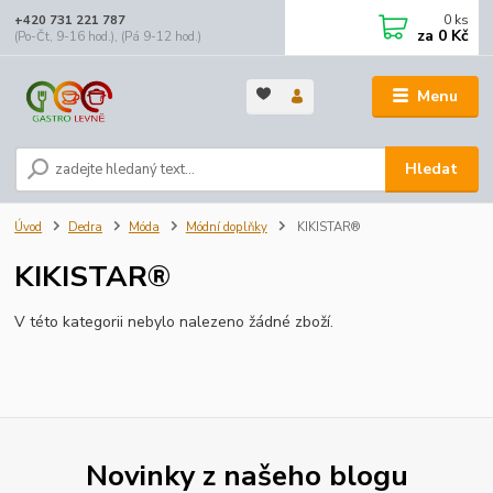
0
ks
+420 731 221 787
za
0 Kč
(Po-Čt, 9-16 hod.), (Pá 9-12 hod.)
Menu
Hledat
Úvod
Dedra
Móda
Módní doplňky
KIKISTAR®
KIKISTAR®
V této kategorii nebylo nalezeno žádné zboží.
Novinky z našeho blogu