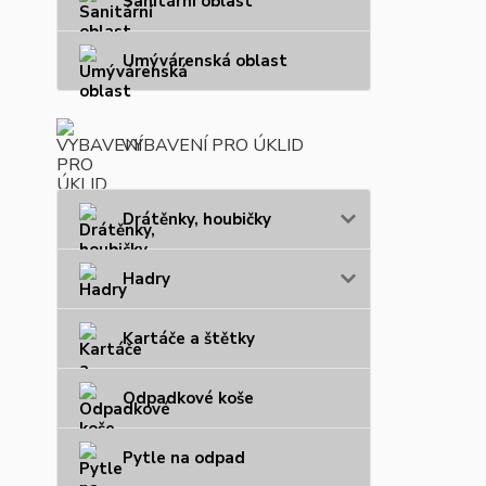
Sanitární oblast
Umývárenská oblast
VYBAVENÍ PRO ÚKLID
Drátěnky, houbičky
Hadry
Kartáče a štětky
Odpadkové koše
Pytle na odpad