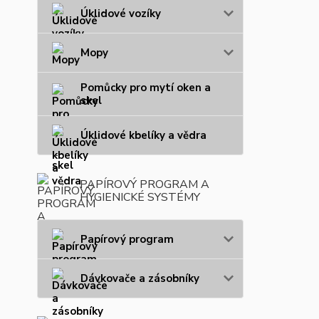
Úklidové vozíky
Mopy
Pomůcky pro mytí oken a
skel
Úklidové kbelíky a vědra
PAPÍROVÝ PROGRAM A
HYGIENICKÉ SYSTÉMY
Papírový program
Dávkovače a zásobníky