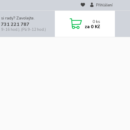
Přihlášení
 si rady? Zavolejte.
0
ks
 731 221 787
za
0 Kč
 9-16 hod.), (Pá 9-12 hod.)