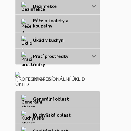
Dezinfekce
Péče o toalety a
koupelny
Úklid v kuchyni
Prací prostředky
PROFESIONÁLNÍ ÚKLID
Generální oblast
Kuchyňská oblast