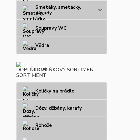
Smetáky, smetáčky,
násady
Soupravy WC
Vědra
DOPLŇKOVÝ SORTIMENT
Kolíčky na prádlo
Dózy, džbány, karafy
Rohože