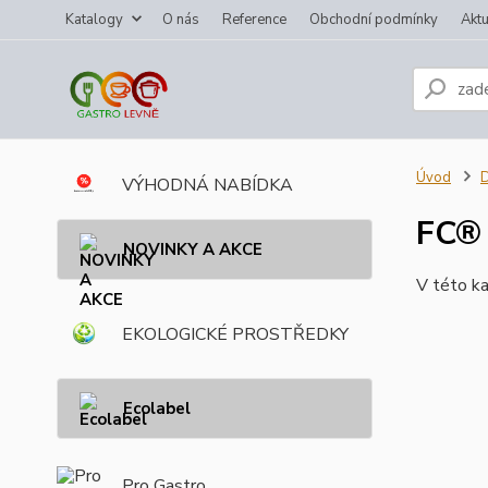
Katalogy
O nás
Reference
Obchodní podmínky
Aktu
Úvod
VÝHODNÁ NABÍDKA
FC®
NOVINKY A AKCE
V této ka
EKOLOGICKÉ PROSTŘEDKY
Ecolabel
Pro Gastro