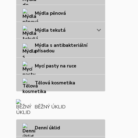
Mýdla pěnová
Mýdla tekutá
Mýdla s antibakteriální
přísadou
Mycí pasty na ruce
Tělová kosmetika
BĚŽNÝ ÚKLID
Denní úklid