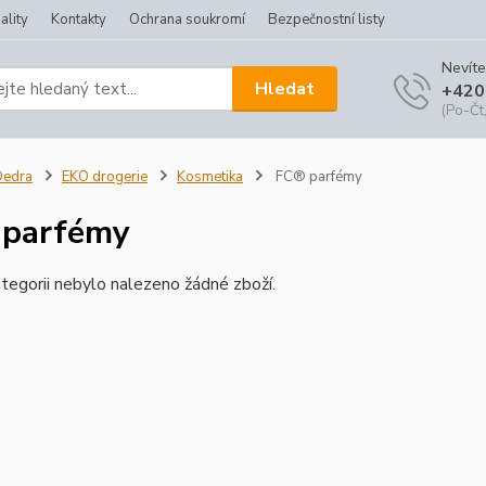
ality
Kontakty
Ochrana soukromí
Bezpečnostní listy
Nevíte
Hledat
+420
(Po-Čt,
Dedra
EKO drogerie
Kosmetika
FC® parfémy
 parfémy
tegorii nebylo nalezeno žádné zboží.